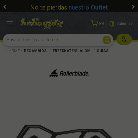
No te pierdas
nuestro
Outlet
0
Toggle
Saldo:
0 €
navigation
Usuarios r
HOME
RECAMBIOS
FREESKATE/SLALOM
GUIAS