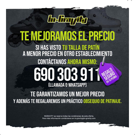
IN-GRAVITY MADRID RETIRO
Pza. Mariano de Cavia, 2
Tel.:
915 524 553
in-gravity@in-gravity.com
HORARIO
Lunes a Viernes de 12:00 - 20:30
Sabado De 10:00 - 20:30
Domingo 10:00-15:00