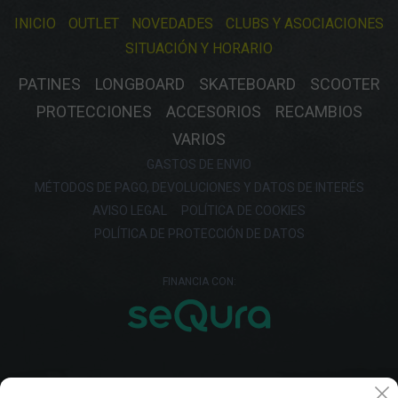
INICIO
OUTLET
NOVEDADES
CLUBS Y ASOCIACIONES
SITUACIÓN Y HORARIO
PATINES
LONGBOARD
SKATEBOARD
SCOOTER
PROTECCIONES
ACCESORIOS
RECAMBIOS
VARIOS
GASTOS DE ENVIO
MÉTODOS DE PAGO, DEVOLUCIONES Y DATOS DE INTERÉS
AVISO LEGAL
POLÍTICA DE COOKIES
POLÍTICA DE PROTECCIÓN DE DATOS
FINANCIA CON: