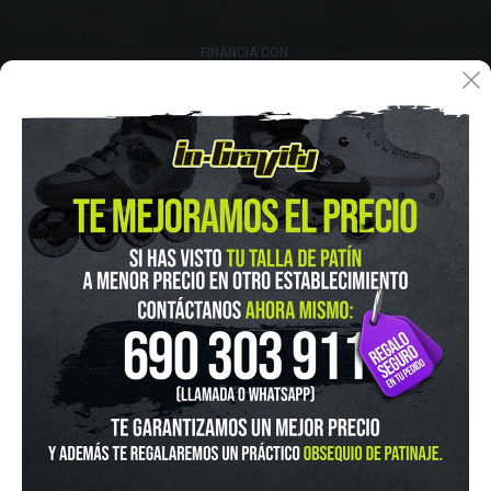
FINANCIA CON:
IN-GRAVITY MADRID RETIRO
Pza. Mariano de Cavia, 2
Tel.:
915 524 553
in-gravity@in-gravity.com