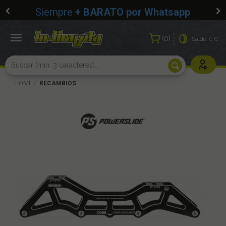
Siempre
+ BARATO por Whatsapp
0
Toggle
Saldo:
0 €
navigation
Usuarios r
HOME
RECAMBIOS