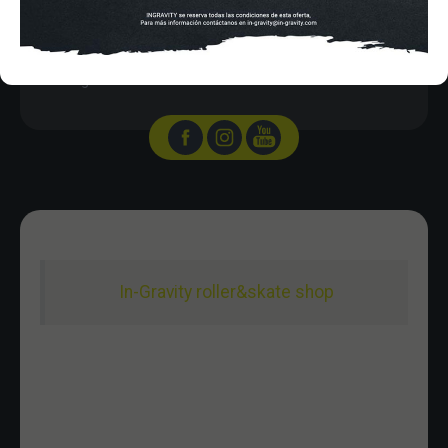
HORARIO
Lunes a Viernes de 12:00 - 20:30
Sabado De 10:00 - 20:30
Domingo 10:00-15:00
In-Gravity roller&skate shop