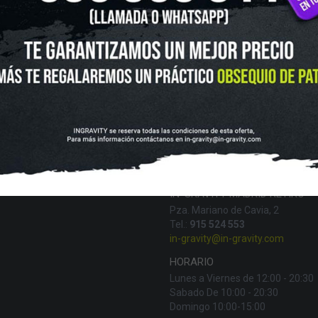
UTLET
NOVEDADES
CLUBS Y ASOCIACIONES
SITUACIÓN 
SKATEBOARD
SCOOTER
PROTECCIONES
ACCESORI
VOLUCIONES Y DATOS DE INTERÉS
AVISO LEGAL
POLÍTICA DE CO
FINANCIA CON:
IN-GRAVITY MADRID RETIRO
Pza. Mariano de Cavia, 2
Tel.:
915 524 553
in-gravity@in-gravity.com
HORARIO
Lunes a Viernes de 12:00 - 20:30
Sabado De 10:00 - 20:30
Domingo 10:00-15:00