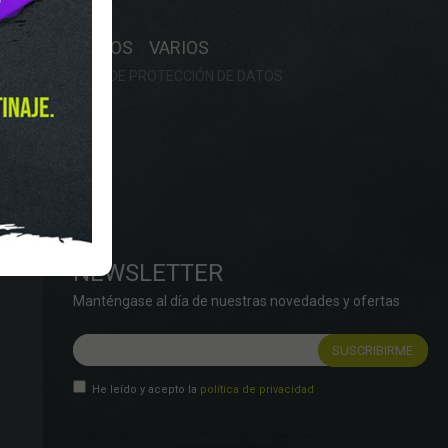
Y HORARIO
OS
RECAMBIOS
VARIOS
OKIES
POLÍTICA DE PROTECCIÓN DE DATOS
NEWSLETTER
Manténgase al día de nuestras novedades y ofertas
He leído y acepto la
política de privacidad