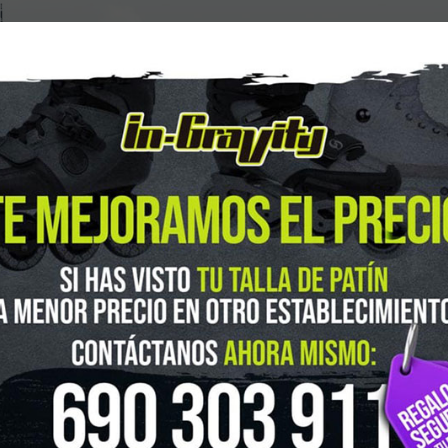
guenos en Instagram
@ingravitys