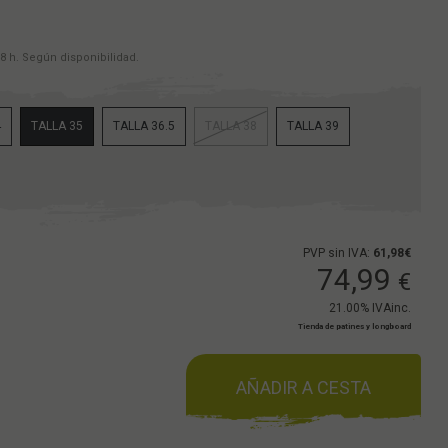
8 h. Según disponibilidad.
4
TALLA 35
TALLA 36.5
TALLA 38
TALLA 39
PVP sin IVA:
61,98€
74,99
€
21.00%
IVAinc.
Tienda de patines y longboard
AÑADIR A CESTA