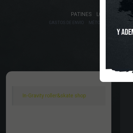
INICIO
O
PATINES
LONGBOARD
GASTOS DE ENVIO
MÉTODOS DE PAGO, DE
In-Gravity roller&skate shop