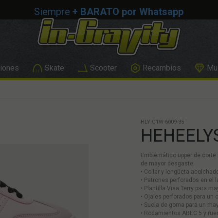
Envío GRATIS
> 50€ de compra
iones
Skate
Scooter
Recambios
Mus
HLY-G1W-6009-35
HEHEELY
Emblemático upper de corte b
de mayor desgaste.
• Collar y lengüeta acolch
• Patrones perforados en el l
• Plantilla Visa Terry para 
• Ojales perforados para un 
• Suela de goma para un mayo
• Rodamientos ABEC 5 y rued