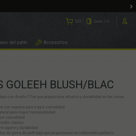
0
Saldo:
0 €
Usuarios
eo del patín
Accesorios
S GOLEEH BLUSH/BLAC
ajo con diseño T-Toe que proporciona refuerzo y durabilidad en las zonas
ados con espuma para mayor comodidad.
ateral para mayor transpirabilidad.
mayor comodidad.
cordón clásico.
r agarre y durabilidad.
as de goma de perfil bajo que proporcionan un rodamiento perfecto.