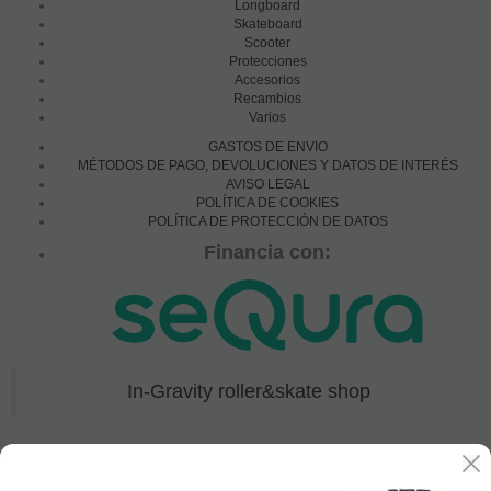
Longboard
Skateboard
Scooter
Protecciones
Accesorios
Recambios
Varios
GASTOS DE ENVIO
MÉTODOS DE PAGO, DEVOLUCIONES Y DATOS DE INTERÉS
AVISO LEGAL
POLÍTICA DE COOKIES
POLÍTICA DE PROTECCIÓN DE DATOS
Financia con:
In-Gravity roller&skate shop