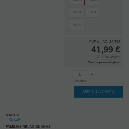
Talla M
Talla L
Talla XL
PVP sin IVA:
34,70€
41,99
€
21.00%
IVAinc.
Tienda de patines y longboard
-
+
unidades
AÑADIR A CESTA
MARCA
in-Gravity
FAMILIAS RELACIONADAS