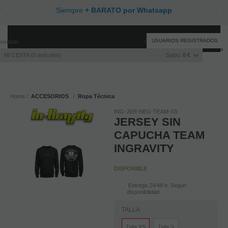
Siempre
+ BARATO por Whatsapp
Toggle
USUARIOS REGISTRADOS
Invitado
Registro
/
Iniciar sesión
navigati
MI CESTA
0
artículos
Saldo:
0 €
Home
ACCESORIOS
Ropa Técnica
ING-JER-NEG-TEAM-XS
JERSEY SIN
CAPUCHA TEAM
INGRAVITY
DISPONIBLE
Entrega 24/48 h. Según
disponibilidad.
TALLA
Talla XS
Talla S