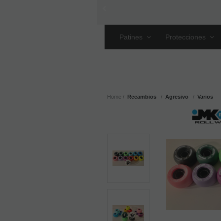
Patines
Protecciones
Home
Recambios
Agresivo
Varios