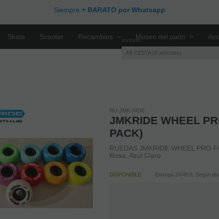
Siempre
+ BARATO por Whatsapp
Skate
Scooter
Recambios
Museo del patín
Acc
Invitado
MI CESTA
0
artículos
RU-JMK-RIDE
JMKRIDE WHEEL PR
PACK)
RUEDAS JMKRIDE WHEEL PRO-FOR
Rosa, Azul Claro
DISPONIBLE
Entrega 24/48 h. Según disp