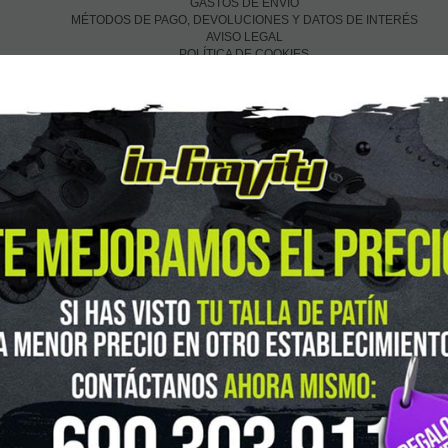
GASTOS DE ENVIO
MÉTODOS DE PAGO, DEVOLUCIONES Y DATOS DE INTERÉS
AVISO LEGAL
POLÍTICA DE COOKIES
POLÍTICA DE PROTECCIÓN DE DATOS
Financia con:
In-Gravity roller&skate shop