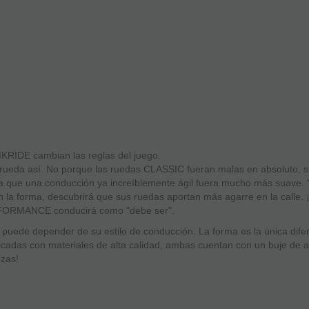
IDE cambian las reglas del juego.
ueda así. No porque las ruedas CLASSIC fueran malas en absoluto, 
a que una conducción ya increíblemente ágil fuera mucho más suave. 
n la forma, descubrirá que sus ruedas aportan más agarre en la calle
ROFORMANCE conducirá como "debe ser".
 y puede depender de su estilo de conducción. La forma es la única dif
s con materiales de alta calidad, ambas cuentan con un buje de aju
ezas!