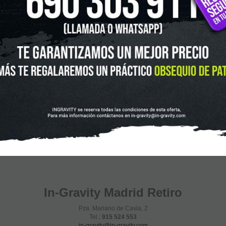
In-Gravity Madrid Retiro
Pza. Mariano de Cavia, 2
Tel.:
915 524 553
in-gravity@in-gravity.com