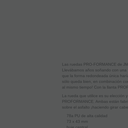
Las ruedas PRO-FORMANCE de JMKR
Llevábamos años soñando con una r
que la forma redondeada única harí
sólo queda bien, en combinación co
al mismo tiempo! Con la llanta P
La rueda que utilice es su elección
PROFORMANCE. Ambas están fabricada
sobre el asfalto ¡haciendo girar cab
78a PU de alta calidad
73 x 43 mm
buje central