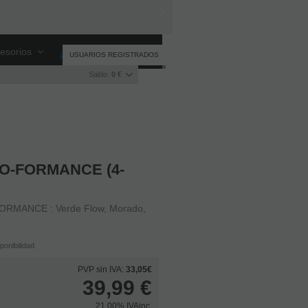
esorios
USUARIOS REGISTRADOS
Registro
/
Iniciar sesión
Saldo:
0 €
O-FORMANCE (4-
MANCE : Verde Flow, Morado,
onibilidad.
PVP sin IVA:
33,05€
39,99
€
21.00%
IVAinc.