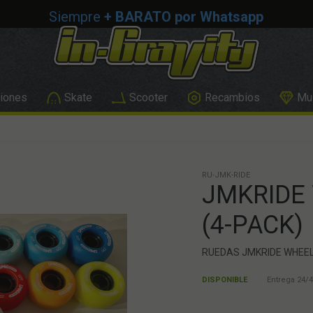
Siempre
+ BARATO por Whatsapp
iones
Skate
Scooter
Recambios
Mus
RU-JMK-RIDE
JMKRIDE
(4-PACK)
RUEDAS JMKRIDE WHEEL
DISPONIBLE
Entrega 24/4