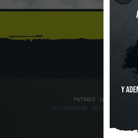
Sí
INICIO
O
PATINES
LONGBOARD
GASTOS DE ENVIO
MÉTODOS DE PAGO, DE