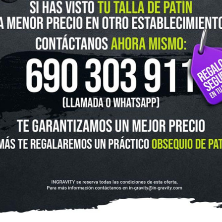
guenos en Instagram
@ingravitys
UTLET
NOVEDADES
CLUBS Y ASOCIACIONES
SITUACIÓN 
SKATEBOARD
SCOOTER
PROTECCIONES
ACCESORI
VOLUCIONES Y DATOS DE INTERÉS
AVISO LEGAL
POLÍTICA DE CO
FINANCIA CON: