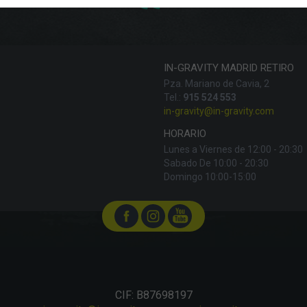
IN-GRAVITY MADRID RETIRO
Pza. Mariano de Cavia, 2
Tel.:
915 524 553
in-gravity@in-gravity.com
HORARIO
Lunes a Viernes de 12:00 - 20:30
Sabado De 10:00 - 20:30
Domingo 10:00-15:00
CIF: B87698197