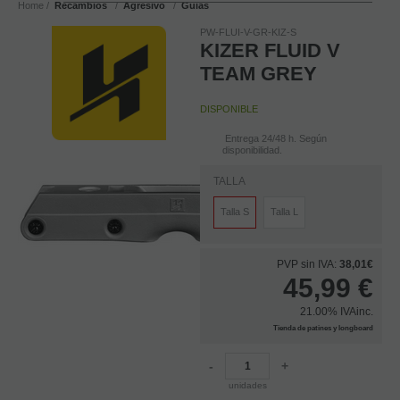
Home
Recambios
Agresivo
Guias
PW-FLUI-V-GR-KIZ-S
KIZER FLUID V
TEAM GREY
DISPONIBLE
Entrega 24/48 h. Según
disponibilidad.
TALLA
Talla S
Talla L
PVP sin IVA:
38,01€
45,99
€
21.00%
IVAinc.
Tienda de patines y longboard
-
+
unidades