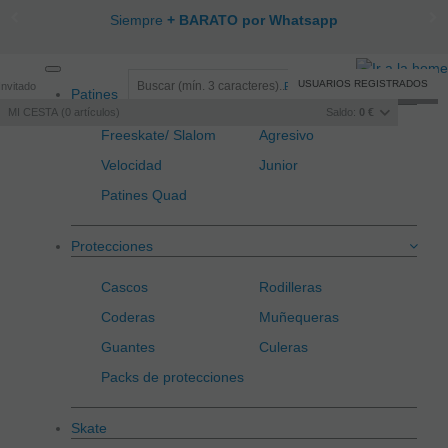
Siempre
+ BARATO por Whatsapp
Toggle
USUARIOS REGISTRADOS
Invitado
Registro
/
Iniciar sesión
Patines
navigation
MI CESTA
0
artículos
Saldo:
0 €
Freeskate/ Slalom
Agresivo
Velocidad
Junior
Patines Quad
Protecciones
Cascos
Rodilleras
Coderas
Muñequeras
Guantes
Culeras
Packs de protecciones
Skate