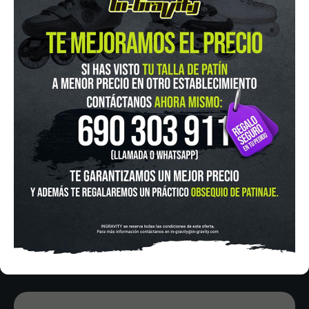
IN-GRAVITY MADRID RETIRO
Pza. Mariano de Cavia, 2
Tel.:
915 524 553
in-gravity@in-gravity.com
HORARIO
Lunes a Viernes de 12:00 - 20:30
Sabado De 10:00 - 20:30
Domingo 10:00-15:00