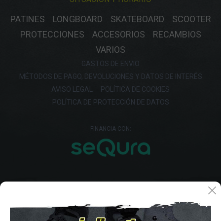
PATINES
LONGBOARD
SKATEBOARD
SCOOTER
PROTECCIONES
ACCESORIOS
RECAMBIOS
VARIOS
GASTOS DE ENVIO
MÉTODOS DE PAGO, DEVOLUCIONES Y DATOS DE INTERÉS
AVISO LEGAL
POLÍTICA DE COOKIES
POLÍTICA DE PROTECCIÓN DE DATOS
FINANCIA CON: