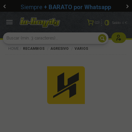
Siempre
+ BARATO por Whatsapp
0
Toggle
Saldo:
0 €
navigation
Usuarios r
HOME
RECAMBIOS
AGRESIVO
VARIOS