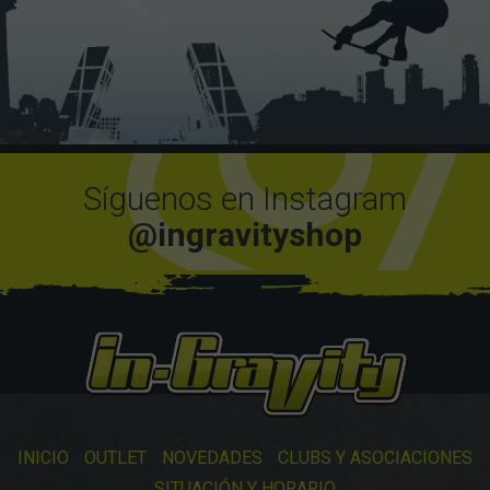
Síguenos en Instagram
@ingravityshop
INICIO
OUTLET
NOVEDADES
CLUBS Y ASOCIACIONES
SITUACIÓN Y HORARIO