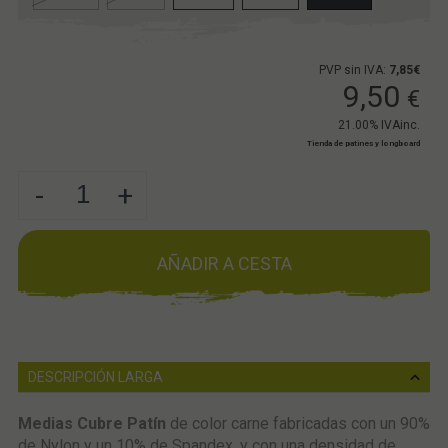
PVP sin IVA:
7,85€
9,50
€
21.00%
IVAinc.
Tienda de patines y longboard
-
+
AÑADIR A CESTA
DESCRIPCIÓN LARGA
Medias Cubre Patín
de color carne fabricadas con un 90%
de Nylon y un 10% de Spandex, y con una densidad de