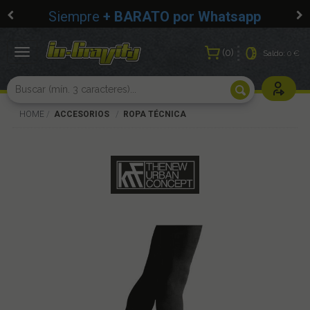
Siempre
+ BARATO por Whatsapp
0
Toggle
Saldo:
0 €
navigation
Usuarios r
HOME
ACCESORIOS
ROPA TÉCNICA