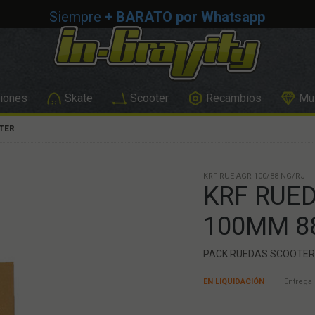
Siempre
+ BARATO por Whatsapp
iones
Skate
Scooter
Recambios
Mus
TER
KRF-RUE-AGR-100/88-NG/RJ
KRF RUE
100MM 8
PACK RUEDAS SCOOTER
EN LIQUIDACIÓN
Entrega 