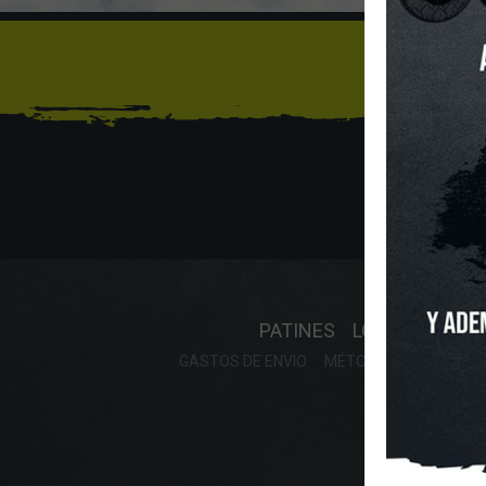
Sí
INICIO
O
PATINES
LONGBOARD
GASTOS DE ENVIO
MÉTODOS DE PAGO, DE