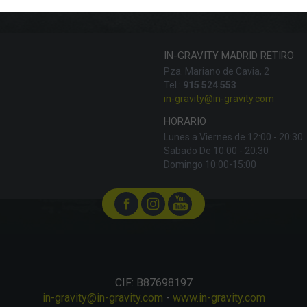
IN-GRAVITY MADRID RETIRO
Pza. Mariano de Cavia, 2
Tel.:
915 524 553
in-gravity@in-gravity.com
HORARIO
Lunes a Viernes de 12:00 - 20:30
Sabado De 10:00 - 20:30
Domingo 10:00-15:00
CIF: B87698197
in-gravity@in-gravity.com
-
www.in-gravity.com