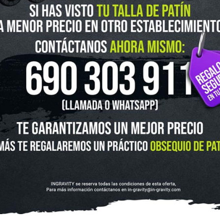
guenos en Instagram
@ingravitys
UTLET
NOVEDADES
CLUBS Y ASOCIACIONES
SITUACIÓN 
SKATEBOARD
SCOOTER
PROTECCIONES
ACCESORI
VOLUCIONES Y DATOS DE INTERÉS
AVISO LEGAL
POLÍTICA DE CO
FINANCIA CON: