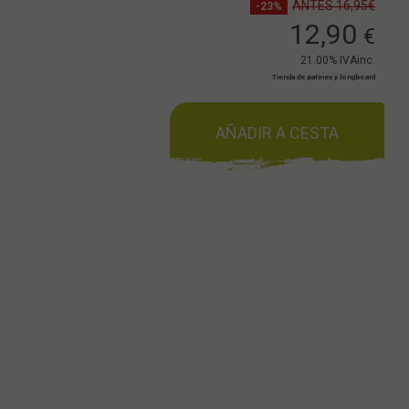
ANTES 16,95€
-23%
12,90
€
21.00%
IVAinc.
Tienda de patines y longboard
AÑADIR A CESTA