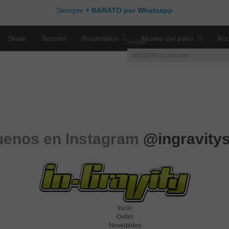
Siempre
+ BARATO por Whatsapp
Skate
Scooter
Recambios
Museo del patín
Acc
Invitado
MI CESTA
0
artículos
uenos en Instagram
@ingravity
Inicio
Outlet
Novedades