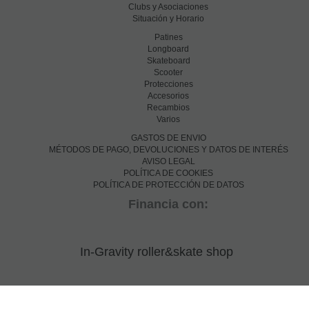
Clubs y Asociaciones
Situación y Horario
Patines
Longboard
Skateboard
Scooter
Protecciones
Accesorios
Recambios
Varios
GASTOS DE ENVIO
MÉTODOS DE PAGO, DEVOLUCIONES Y DATOS DE INTERÉS
AVISO LEGAL
POLÍTICA DE COOKIES
POLÍTICA DE PROTECCIÓN DE DATOS
Financia con:
In-Gravity roller&skate shop