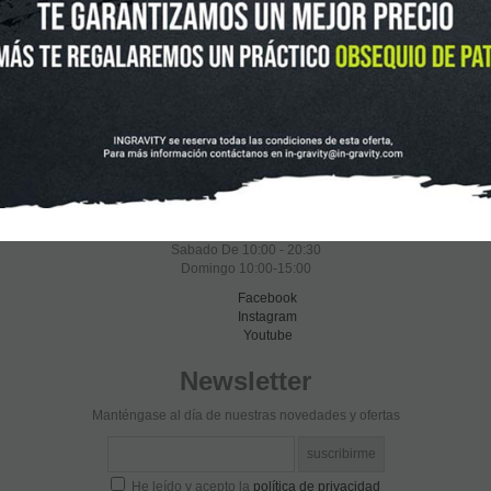
In-Gravity Madrid Retiro
Pza. Mariano de Cavia, 2
Tel.:
915 524 553
in-gravity@in-gravity.com
HORARIO
Lunes a Viernes de 12:00 - 20:30
Sabado De 10:00 - 20:30
Domingo 10:00-15:00
Facebook
Instagram
Youtube
Newsletter
Manténgase al día de nuestras novedades y ofertas
He leído y acepto la
política de privacidad