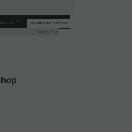
esorios
USUARIOS REGISTRADOS
Registro
/
Iniciar sesión
Saldo:
0 €
shop