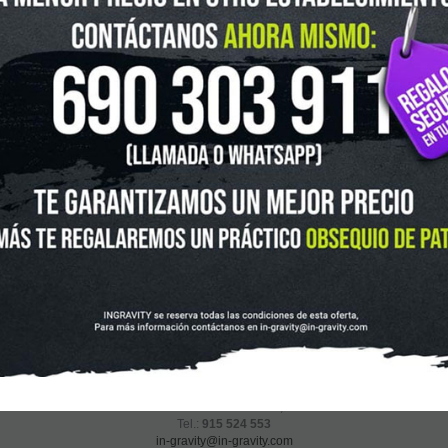
In-Gravity Madrid Retiro
Pza. Mariano de Cavia, 2
Tel.:
915 524 553
in-gravity@in-gravity.com