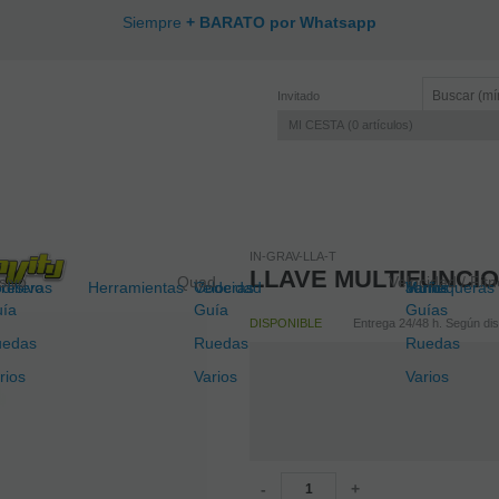
Siempre
+ BARATO por Whatsapp
Invitado
MI CESTA
0
artículos
IN-GRAV-LLA-T
LLAVE MULTIFUNCIO
sivo
Quad
Velocidad / Fit
resivo
dilleras
Herramientas
Velocidad
Coderas
Junior
Muñequeras
Varios
ía
Guía
Guías
DISPONIBLE
Entrega 24/48 h. Según disp
uedas
Ruedas
Ruedas
rios
Varios
Varios
-
+