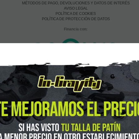
MÉTODOS DE PAGO, DEVOLUCIONES Y DATOS DE INTERÉS
AVISO LEGAL
POLÍTICA DE COOKIES
POLÍTICA DE PROTECCIÓN DE DATOS
Financia con:
In-Gravity roller&skate shop