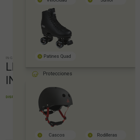
Velocidad
Junior
Patines Quad
IN-GRAV-LLA-T
LLAVE MULTIFUNCION
Protecciones
INGRAVITY SKATE
DISPONIBLE
Entrega 24/48 h. Según disponibilidad.
PVP sin IVA:
8,26€
9,99
€
21.00%
IVAinc.
Tienda de patines y longboard
Cascos
Rodilleras