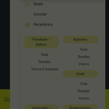
Skate
Scooter
Recambios
Freeskate /
Agresivo
Slalom
Guía
Guía
Ruedas
Ruedas
Varios
Varios Freeskate
Quad
Guía
Ruedas
Síguenos en Instagram
@ingravityshop
Varios
Velocidad /
Rodamientos