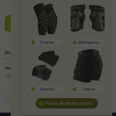
-
+
AÑADIR A CESTA
Coderas
Muñequeras
MARCA
in-Gravity
FAMILIAS RELACIONADAS
ACCESORIOS
VARIOS
Guantes
Culeras
Solicitar más info
Recomendar
Packs de protecciones