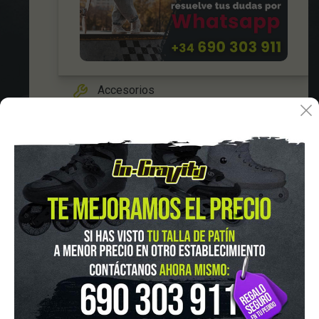
FINANCIA CON:
Accesorios
Bolsas
IN-GRAVITY MADRID RETIRO
Pza. Mariano de Cavia, 2
Tel.:
915 524 553
in-gravity@in-gravity.com
HORARIO