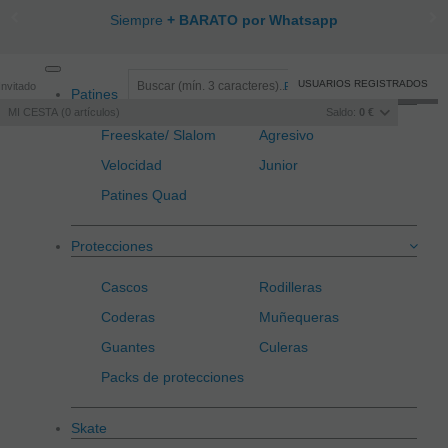
Siempre
+ BARATO por Whatsapp
Toggle
USUARIOS REGISTRADOS
Invitado
Registro
/
Iniciar sesión
Patines
navigation
MI CESTA
0
artículos
Saldo:
0 €
Freeskate/ Slalom
Agresivo
Velocidad
Junior
Patines Quad
Protecciones
Cascos
Rodilleras
Coderas
Muñequeras
Guantes
Culeras
Packs de protecciones
Skate