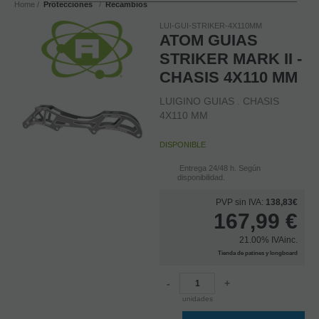
Home
Protecciones
Recambios
LUI-GUI-STRIKER-4X110MM
ATOM GUIAS
STRIKER MARK II -
CHASIS 4X110 MM
LUIGINO GUIAS . CHASIS
4X110 MM
DISPONIBLE
Entrega 24/48 h. Según
disponibilidad.
PVP sin IVA:
138,83€
167,99
€
21.00%
IVAinc.
Tienda de patines y longboard
-
+
unidades