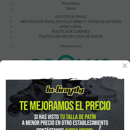
Recambios
Varios
GASTOS DE ENVIO
MÉTODOS DE PAGO, DEVOLUCIONES Y DATOS DE INTERÉS
AVISO LEGAL
POLÍTICA DE COOKIES
POLÍTICA DE PROTECCIÓN DE DATOS
Financia con:
In-Gravity roller&skate shop