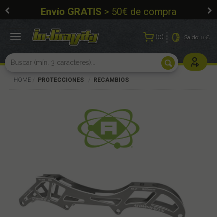
Envío GRATIS
> 50€ de compra
0
Toggle
Saldo:
0 €
navigation
Usuarios r
HOME
PROTECCIONES
RECAMBIOS