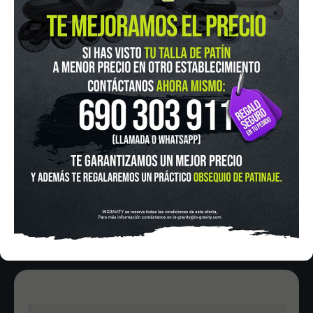
IN-GRAVITY MADRID RETIRO
Pza. Mariano de Cavia, 2
Tel.:
915 524 553
in-gravity@in-gravity.com
HORARIO
Lunes a Viernes de 12:00 - 20:30
Sabado De 10:00 - 20:30
Domingo 10:00-15:00