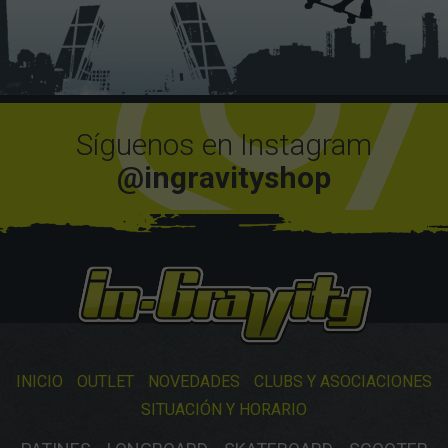
Síguenos en Instagram
@ingravityshop
INICIO
OUTLET
NOVEDADES
CLUBS Y ASOCIACIONES
SITUACIÓN Y HORARIO