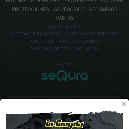
PATINES
LONGBOARD
SKATEBOARD
SCOOTER
PROTECCIONES
ACCESORIOS
RECAMBIOS
VARIOS
GASTOS DE ENVIO
MÉTODOS DE PAGO, DEVOLUCIONES Y DATOS DE INTERÉS
AVISO LEGAL
POLÍTICA DE COOKIES
POLÍTICA DE PROTECCIÓN DE DATOS
FINANCIA CON: