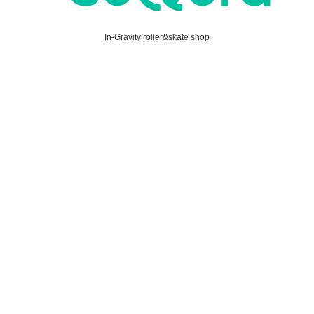
In-Gravity roller&skate shop