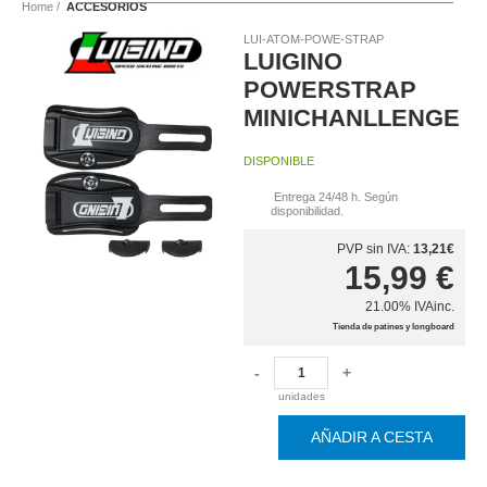
Home
ACCESORIOS
LUI-ATOM-POWE-STRAP
LUIGINO
POWERSTRAP
MINICHANLLENGE
DISPONIBLE
Entrega 24/48 h. Según
disponibilidad.
PVP sin IVA:
13,21€
15,99
€
21.00%
IVAinc.
Tienda de patines y longboard
-
+
unidades
AÑADIR A CESTA