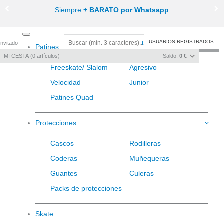
Siempre
+ BARATO por Whatsapp
Toggle
USUARIOS REGISTRADOS
Invitado
Registro
/
Iniciar sesión
Patines
navigation
MI CESTA
0
artículos
Saldo:
0 €
Freeskate/ Slalom
Agresivo
Velocidad
Junior
Patines Quad
Protecciones
Cascos
Rodilleras
Coderas
Muñequeras
Guantes
Culeras
Packs de protecciones
Skate