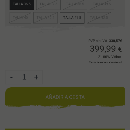
TALLA 36.5
TALLA 37.5
TALLA 38.5
TALLA 39.5
TALLA 40
TALLA 40.5
TALLA 41.5
TALLA 42.5
PVP sin IVA:
330,57€
399,99
€
21.00%
IVAinc.
Tienda de patines y longboard
-
+
AÑADIR A CESTA