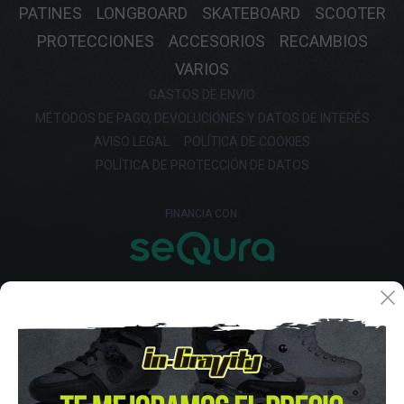
PATINES
LONGBOARD
SKATEBOARD
SCOOTER
PROTECCIONES
ACCESORIOS
RECAMBIOS
VARIOS
GASTOS DE ENVIO
MÉTODOS DE PAGO, DEVOLUCIONES Y DATOS DE INTERÉS
AVISO LEGAL
POLÍTICA DE COOKIES
POLÍTICA DE PROTECCIÓN DE DATOS
FINANCIA CON: