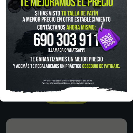
IN-GRAVITY MADRID RETIRO
Pza. Mariano de Cavia, 2
Tel.:
915 524 553
in-gravity@in-gravity.com
HORARIO
Lunes a Viernes de 12:00 - 20:30
Sabado De 10:00 - 20:30
Domingo 10:00-15:00