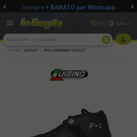
Siempre
+ BARATO por Whatsapp
0
Toggle
Saldo:
0 €
navigation
Usuarios r
HOME
OUTLET
ROLLERDERBY OUTLET