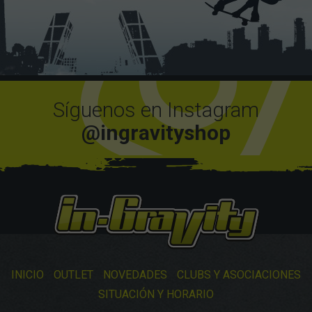
Síguenos en Instagram
@ingravityshop
INICIO
OUTLET
NOVEDADES
CLUBS Y ASOCIACIONES
SITUACIÓN Y HORARIO