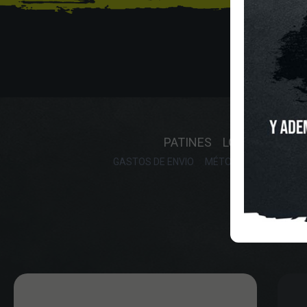
INICIO
O
PATINES
LONGBOARD
GASTOS DE ENVIO
MÉTODOS DE PAGO, DE