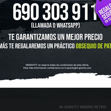
UTLET
NOVEDADES
CLUBS Y ASOCIACIONES
SITUACIÓN 
SKATEBOARD
SCOOTER
PROTECCIONES
ACCESORI
VOLUCIONES Y DATOS DE INTERÉS
AVISO LEGAL
POLÍTICA DE CO
FINANCIA CON:
IN-GRAVITY MADRID RETIRO