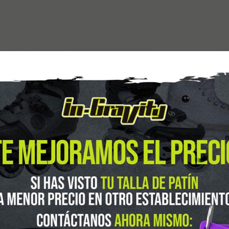
guenos en Instagram
@ingravitys