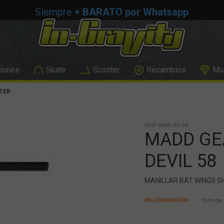
Siempre
+ BARATO por Whatsapp
iones
Skate
Scooter
Recambios
Mus
TER
MGP-MAN-SD-58
MADD GE
DEVIL 58
MANILLAR BAT WINGS S
EN LIQUIDACIÓN
Entrega 