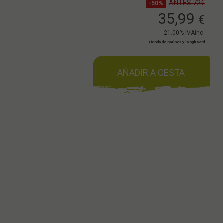
ANTES 72€
-50%
35,99
€
21.00%
IVAinc.
Tienda de patines y longboard
AÑADIR A CESTA