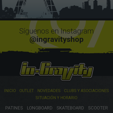
Síguenos en Instagram
@ingravityshop
INICIO
OUTLET
NOVEDADES
CLUBS Y ASOCIACIONES
SITUACIÓN Y HORARIO
PATINES
LONGBOARD
SKATEBOARD
SCOOTER