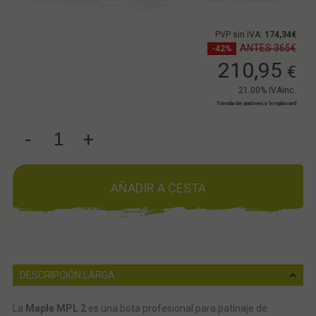
PVP sin IVA:
174,34€
ANTES 365€
-42%
210,95
€
21.00%
IVAinc.
Tienda de patines y longboard
-
+
AÑADIR A CESTA
DESCRIPCIÓN LARGA
La
Maple MPL 2
es una bota profesional para patinaje de