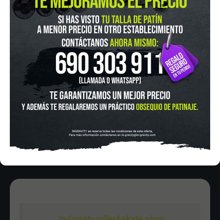
IN-GRAVITY MADRID RETIRO
Pza. Mariano de Cavia, 2
Tel.:
915 524 553
in-gravity@in-gravity.com
HORARIO
Lunes a Viernes de 12:00 - 20:30
Sabado De 10:00 - 20:30
Domingo 10:00-15:00
In-Gravity roller&skate shop