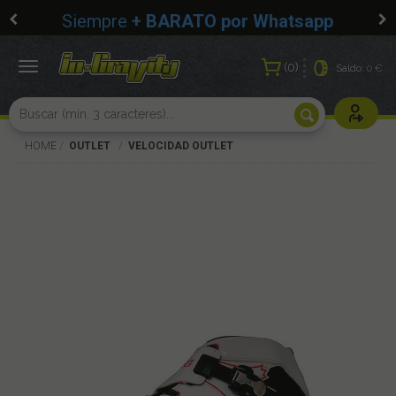
Siempre
+ BARATO por Whatsapp
0
Toggle
Saldo:
0 €
navigation
Usuarios r
HOME
OUTLET
VELOCIDAD OUTLET