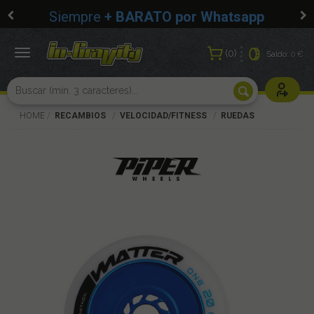
Siempre
+ BARATO por Whatsapp
0
Toggle
Saldo:
0 €
navigation
Usuarios r
HOME
RECAMBIOS
VELOCIDAD/FITNESS
RUEDAS