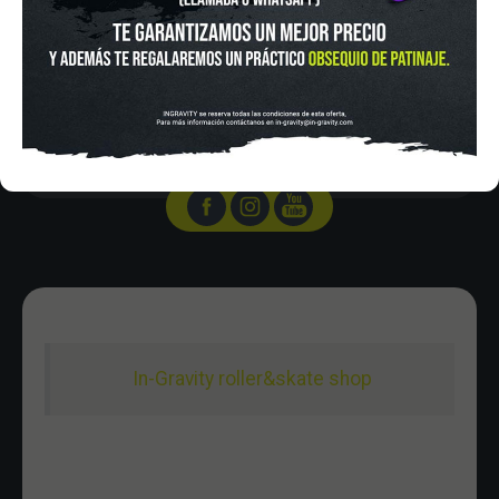
Tel.:
915 524 553
in-gravity@in-gravity.com
HORARIO
Lunes a Viernes de 12:00 - 20:30
Sabado De 10:00 - 20:30
Domingo 10:00-15:00
In-Gravity roller&skate shop