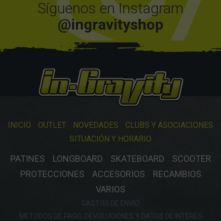
Síguenos en Instagram
@ingravityshop
INICIO
OUTLET
NOVEDADES
CLUBS Y ASOCIACIONES
SITUACIÓN Y HORARIO
PATINES
LONGBOARD
SKATEBOARD
SCOOTER
PROTECCIONES
ACCESORIOS
RECAMBIOS
VARIOS
GASTOS DE ENVIO
MÉTODOS DE PAGO, DEVOLUCIONES Y DATOS DE INTERÉS