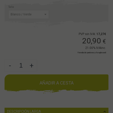
Talla
PVP sin IVA:
17,27€
20,90
€
21.00%
IVAinc.
Tienda de patines y longboard
-
+
AÑADIR A CESTA
DESCRIPCIÓN LARGA