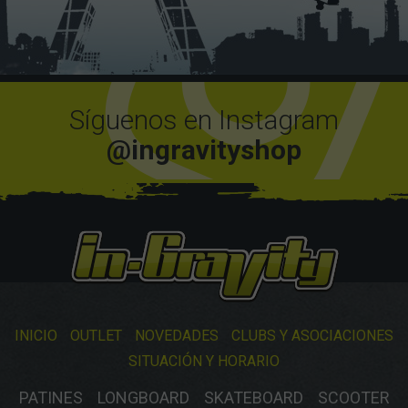
Síguenos en Instagram
@ingravityshop
INICIO
OUTLET
NOVEDADES
CLUBS Y ASOCIACIONES
SITUACIÓN Y HORARIO
PATINES
LONGBOARD
SKATEBOARD
SCOOTER