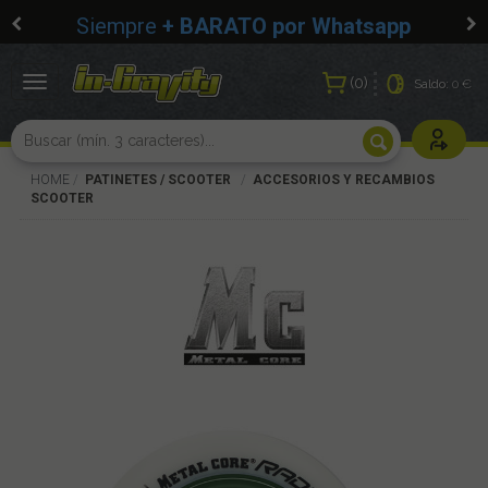
Siempre
+ BARATO por Whatsapp
0
Toggle
Saldo:
0 €
navigation
Usuarios r
HOME
PATINETES / SCOOTER
ACCESORIOS Y RECAMBIOS
SCOOTER