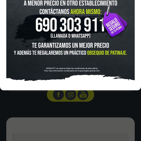
IN-GRAVITY MADRID RETIRO
Pza. Mariano de Cavia, 2
Tel.:
915 524 553
in-gravity@in-gravity.com
HORARIO
Lunes a Viernes de 12:00 - 20:30
Sabado De 10:00 - 20:30
Domingo 10:00-15:00