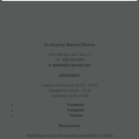
In-Gravity Madrid Retiro
Pza. Mariano de Cavia, 2
Tel.:
915 524 553
in-gravity@in-gravity.com
HORARIO
Lunes a Viernes de 12:00 - 20:30
Sabado De 10:00 - 20:30
Domingo 10:00-15:00
Facebook
Instagram
Youtube
Newsletter
Manténgase al día de nuestras novedades y ofertas