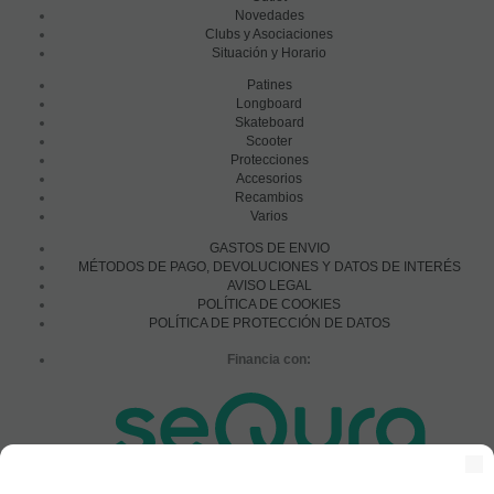
Novedades
Clubs y Asociaciones
Situación y Horario
Patines
Longboard
Skateboard
Scooter
Protecciones
Accesorios
Recambios
Varios
GASTOS DE ENVIO
MÉTODOS DE PAGO, DEVOLUCIONES Y DATOS DE INTERÉS
AVISO LEGAL
POLÍTICA DE COOKIES
POLÍTICA DE PROTECCIÓN DE DATOS
Financia con: