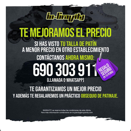
In-Gravity roller&skate shop