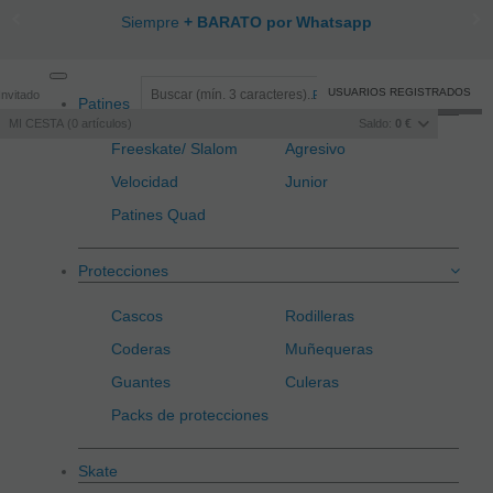
Siempre
+ BARATO por Whatsapp
Toggle
USUARIOS REGISTRADOS
Invitado
Registro
/
Iniciar sesión
Patines
navigation
MI CESTA
0
artículos
Saldo:
0 €
Freeskate/ Slalom
Agresivo
Velocidad
Junior
Patines Quad
Protecciones
Cascos
Rodilleras
Coderas
Muñequeras
Guantes
Culeras
Packs de protecciones
Skate