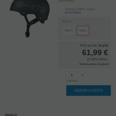
DISPONIBLE
Entrega 24/48 h. Según
disponibilidad.
TALLA
Talla M
Talla L
PVP sin IVA:
51,23€
61,99
€
21.00%
IVAinc.
Tienda de patines y longboard
-
+
unidades
AÑADIR A CESTA
MARCA