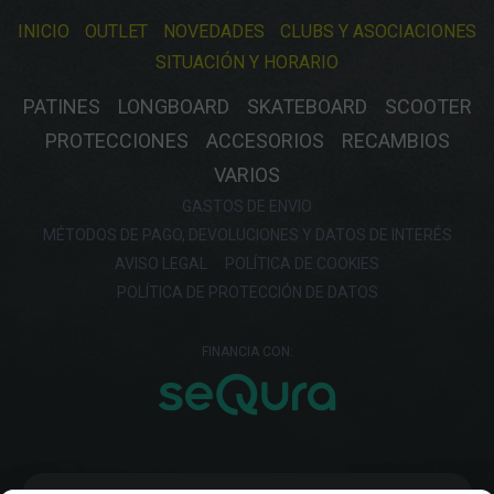
INICIO
OUTLET
NOVEDADES
CLUBS Y ASOCIACIONES
SITUACIÓN Y HORARIO
PATINES
LONGBOARD
SKATEBOARD
SCOOTER
PROTECCIONES
ACCESORIOS
RECAMBIOS
VARIOS
GASTOS DE ENVIO
MÉTODOS DE PAGO, DEVOLUCIONES Y DATOS DE INTERÉS
AVISO LEGAL
POLÍTICA DE COOKIES
POLÍTICA DE PROTECCIÓN DE DATOS
FINANCIA CON: