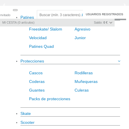
Toggle
USUARIOS REGISTRADOS
Invitado
Registro
/
Iniciar sesión
Patines
navigation
MI CESTA
0
artículos
Saldo:
0 €
Freeskate/ Slalom
Agresivo
Velocidad
Junior
Patines Quad
Protecciones
Cascos
Rodilleras
Coderas
Muñequeras
Guantes
Culeras
Packs de protecciones
Skate
Scooter