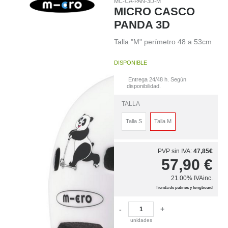
MC-CA-PAN-3D-M
MICRO CASCO
PANDA 3D
Talla "M" perímetro 48 a 53cm
DISPONIBLE
Entrega 24/48 h. Según
disponibilidad.
TALLA
Talla S
Talla M
PVP sin IVA:
47,85€
57,90
€
21.00%
IVAinc.
Tienda de patines y longboard
-
+
unidades