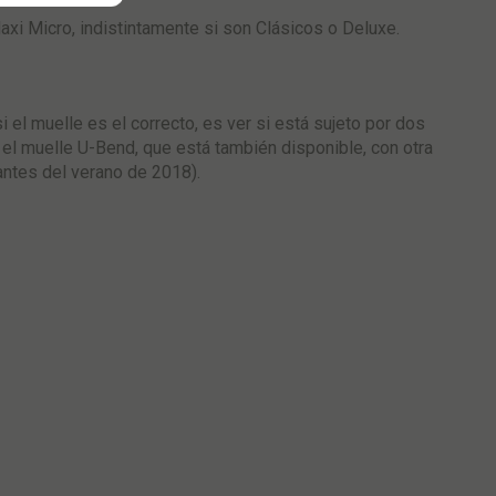
axi Micro, indistintamente si son Clásicos o Deluxe.
 el muelle es el correcto, es ver si está sujeto por dos
rá el muelle U-Bend, que está también disponible, con otra
antes del verano de 2018).