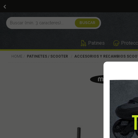
Patines
Protecc
HOME
PATINETES / SCOOTER
ACCESORIOS Y RECAMBIOS SCOO