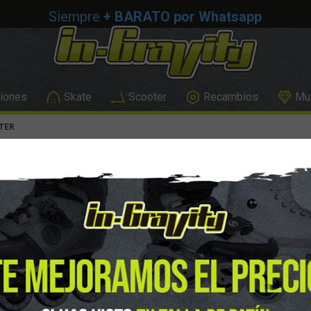
Siempre
+ BARATO por Whatsapp
iones
Skate
Scooter
Recambios
Mus
TER
MC-MUE-DIR-BBEND
MICRO MU
BEND SCO
PACK 2 MUELLES DIRECC
DISPONIBLE
Entrega 24/4