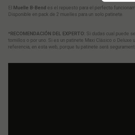
El
Muelle B-Bend
es el repuesto para el perfecto funcionam
Disponible en pack de 2 muelles para un solo patinete.
*RECOMENDACIÓN DEL EXPERTO:
Si dudas cual puede ser
tornillos o por uno. Si es un patinete Maxi Clásico o Deluxe 
referencia, en esta web, porque tu patinete será seguramen