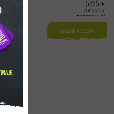
5,95
€
21.00%
IVAinc.
Tienda de patines y longboard
AÑADIR A CESTA