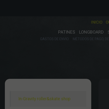
INICIO
O
PATINES
LONGBOARD
GASTOS DE ENVIO
MÉTODOS DE PAGO, DE
In-Gravity roller&skate shop