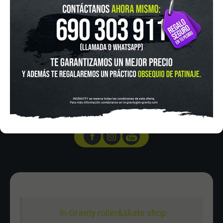
IN-GRAVITY MADRID RETIRO
Pza. Mariano de Cavia, 2
Tel.:
915 524 553
in-gravity@in-gravity.com
HORARIO
Lunes a Viernes de 12:00 - 20:30
Sabado De 10:00 - 20:30
Domingo 10:00-15:00
In-Gravity roller&skate shop