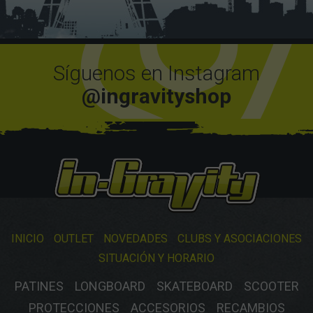
Síguenos en Instagram
@ingravityshop
INICIO
OUTLET
NOVEDADES
CLUBS Y ASOCIACIONES
SITUACIÓN Y HORARIO
PATINES
LONGBOARD
SKATEBOARD
SCOOTER
PROTECCIONES
ACCESORIOS
RECAMBIOS