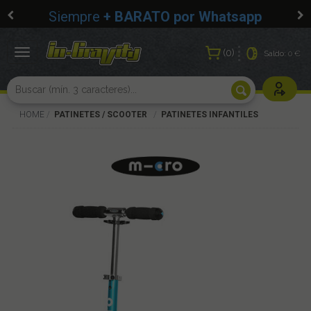
Siempre
+ BARATO por Whatsapp
0
Toggle
Saldo:
0 €
navigation
Usuarios r
HOME
PATINETES / SCOOTER
PATINETES INFANTILES