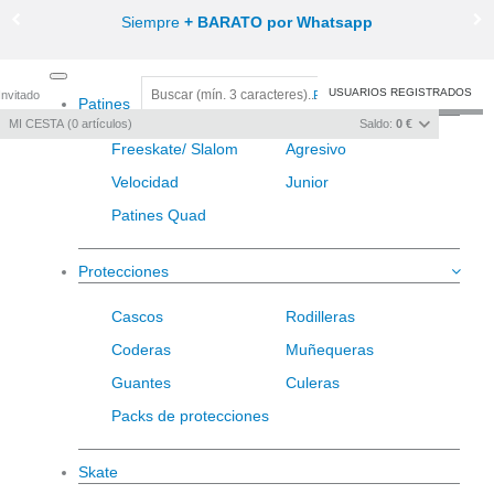
Siempre
+ BARATO por Whatsapp
Toggle
USUARIOS REGISTRADOS
Invitado
Registro
/
Iniciar sesión
Patines
navigation
MI CESTA
0
artículos
Saldo:
0 €
Freeskate/ Slalom
Agresivo
Velocidad
Junior
Patines Quad
Protecciones
Cascos
Rodilleras
Coderas
Muñequeras
Guantes
Culeras
Packs de protecciones
Skate