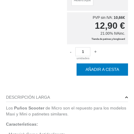
Albaricoque
PVP sin IVA:
10,66€
12,90
€
21.00%
IVAinc.
Tienda de patines y longboard
-
+
unidades
AÑADIR A CESTA
DESCRIPCIÓN LARGA
Los
Puños Scooter
de Micro son el repuesto para los modelos
Maxi y Mini o patinetes similares.
Características: