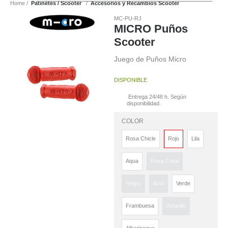
Home
Patinetes / Scooter
Accesorios y Recambios Scooter
MC-PU-RJ
MICRO Puños
Scooter
Juego de Puños Micro
DISPONIBLE
Entrega 24/48 h. Según
disponibilidad.
COLOR
Rosa Chicle
Rojo
Lila
Aqua
Rosa Coral
Negro
Azul
Verde
Frambuesa
Amarillo