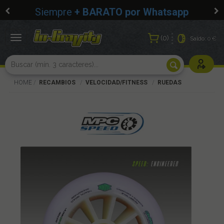
Siempre
+ BARATO por Whatsapp
0
Toggle
Saldo:
0 €
navigation
Usuarios r
HOME
RECAMBIOS
VELOCIDAD/FITNESS
RUEDAS