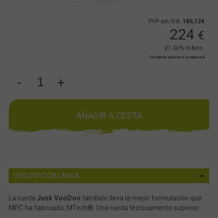
PVP sin IVA:
185,12€
224
€
21.00%
IVAinc.
Tienda de patines y longboard
-
+
AÑADIR A CESTA
DESCRIPCIÓN LARGA
La rueda
Junk VooDoo
también lleva la mejor formulación que
MPC ha fabricado, MTech®. Una rueda técnicamente superior.