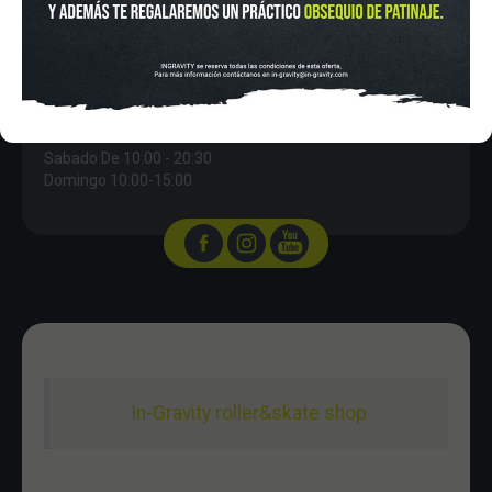
IN-GRAVITY MADRID RETIRO
Pza. Mariano de Cavia, 2
Tel.:
915 524 553
in-gravity@in-gravity.com
HORARIO
Lunes a Viernes de 12:00 - 20:30
Sabado De 10:00 - 20:30
Domingo 10:00-15:00
In-Gravity roller&skate shop