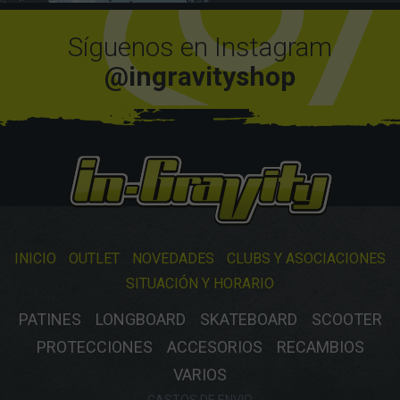
Síguenos en Instagram
@ingravityshop
INICIO
OUTLET
NOVEDADES
CLUBS Y ASOCIACIONES
SITUACIÓN Y HORARIO
PATINES
LONGBOARD
SKATEBOARD
SCOOTER
PROTECCIONES
ACCESORIOS
RECAMBIOS
VARIOS