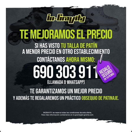
IN-GRAVITY MADRID RETIRO
Pza. Mariano de Cavia, 2
Tel.:
915 524 553
in-gravity@in-gravity.com
HORARIO
Lunes a Viernes de 12:00 - 20:30
Sabado De 10:00 - 20:30
Domingo 10:00-15:00