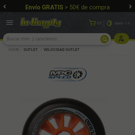
Envío GRATIS
> 50€ de compra
0
Toggle
Saldo:
0 €
navigation
Usuarios r
HOME
OUTLET
VELOCIDAD OUTLET