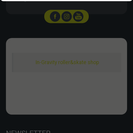
In-Gravity roller&skate shop