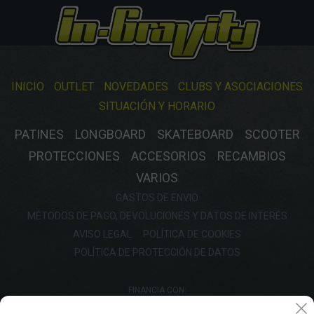
INICIO
OUTLET
NOVEDADES
CLUBS Y ASOCIACIONES
SITUACIÓN Y HORARIO
PATINES
LONGBOARD
SKATEBOARD
SCOOTER
PROTECCIONES
ACCESORIOS
RECAMBIOS
VARIOS
GASTOS DE ENVIO
MÉTODOS DE PAGO, DEVOLUCIONES Y DATOS DE INTERÉS
AVISO LEGAL
POLÍTICA DE COOKIES
POLÍTICA DE PROTECCIÓN DE DATOS
FINANCIA CON: