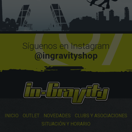
Síguenos en Instagram
@ingravityshop
INICIO
OUTLET
NOVEDADES
CLUBS Y ASOCIACIONES
SITUACIÓN Y HORARIO