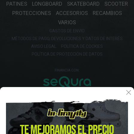
PATINES
LONGBOARD
SKATEBOARD
SCOOTER
PROTECCIONES
ACCESORIOS
RECAMBIOS
VARIOS
GASTOS DE ENVIO
MÉTODOS DE PAGO, DEVOLUCIONES Y DATOS DE INTERÉS
AVISO LEGAL
POLÍTICA DE COOKIES
POLÍTICA DE PROTECCIÓN DE DATOS
FINANCIA CON: