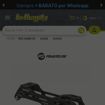
Siempre
+ BARATO por Whatsapp
0
Toggle
Saldo:
0 €
navigation
Usuarios r
HOME
RECAMBIOS
QUAD
GUIAS