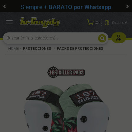
Siempre
+ BARATO por Whatsapp
0
Toggle
Saldo:
0 €
navigation
Usuarios r
HOME
PROTECCIONES
PACKS DE PROTECCIONES