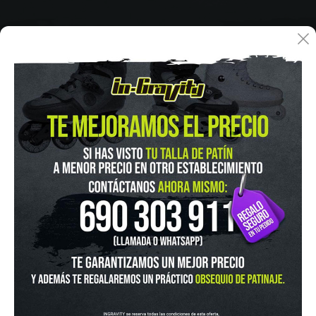
IN-GRAVITY MADRID RETIRO
Pza. Mariano de Cavia, 2
Tel.:
915 524 553
in-gravity@in-gravity.com
HORARIO
Lunes a Viernes de 12:00 - 20:30
Sabado De 10:00 - 20:30
Domingo 10:00-15:00