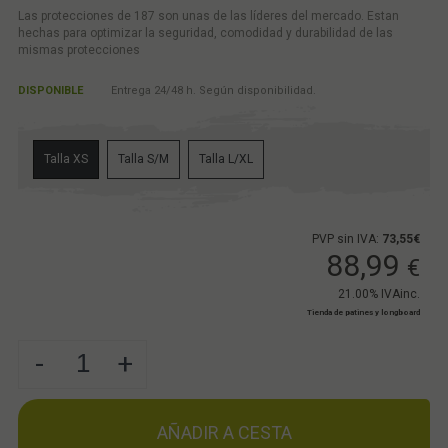
Las protecciones de 187 son unas de las líderes del mercado. Estan
hechas para optimizar la seguridad, comodidad y durabilidad de las
mismas protecciones
DISPONIBLE
Entrega 24/48 h. Según disponibilidad.
Talla XS
Talla S/M
Talla L/XL
PVP sin IVA:
73,55€
88,99
€
21.00%
IVAinc.
Tienda de patines y longboard
-
+
AÑADIR A CESTA