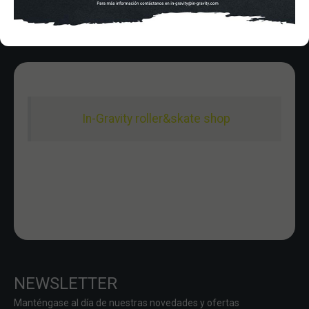
In-Gravity roller&skate shop
NEWSLETTER
Manténgase al día de nuestras novedades y ofertas