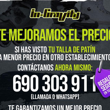
guenos en Instagram
@ingravitys
UTLET
NOVEDADES
CLUBS Y ASOCIACIONES
SITUACIÓN 
SKATEBOARD
SCOOTER
PROTECCIONES
ACCESORI