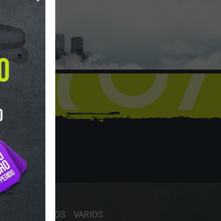
hop
Y HORARIO
OS
RECAMBIOS
VARIOS