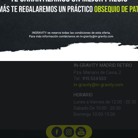
VOLUCIONES Y DATOS DE INTERÉS
AVISO LEGAL
POLÍTICA DE CO
FINANCIA CON:
IN-GRAVITY MADRID RETIRO
Pza. Mariano de Cavia, 2
Tel.:
915 524 553
in-gravity@in-gravity.com
HORARIO
Lunes a Viernes de 12:00 - 20:30
Sabado De 10:00 - 20:30
Domingo 10:00-15:00