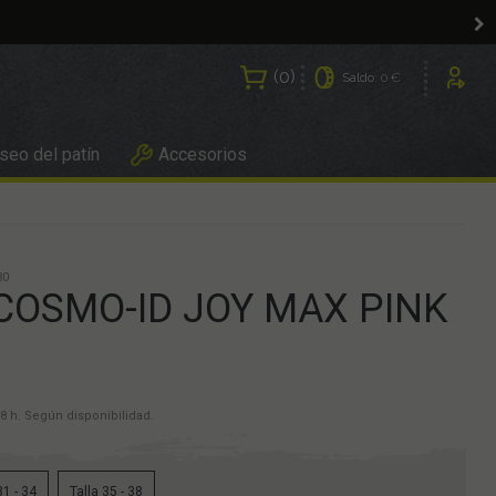
0
Saldo:
0 €
Usuarios
eo del patín
Accesorios
30
COSMO-ID JOY MAX PINK
8 h. Según disponibilidad.
31 - 34
Talla 35 - 38