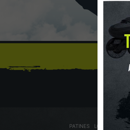
Sí
INICIO
O
PATINES
LONGBOARD