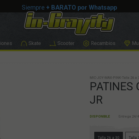
Siempre
+ BARATO por Whatsapp
iones
Skate
Scooter
Recambios
Mus
MIC-JOY-MAX-PINK-Talla 26 a 
PATINES 
JR
DISPONIBLE
Entrega 24/4
Talla 26 a 30
Talla 