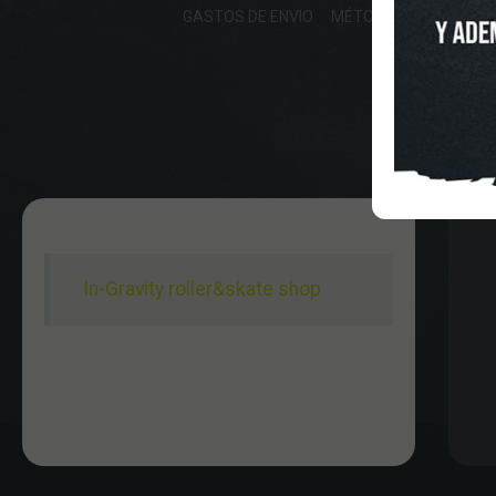
GASTOS DE ENVIO
MÉTODOS DE PAGO, DE
In-Gravity roller&skate shop