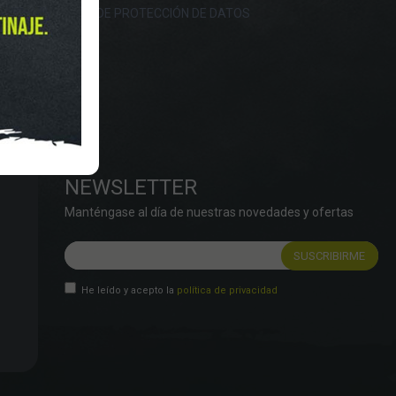
OKIES
POLÍTICA DE PROTECCIÓN DE DATOS
NEWSLETTER
Manténgase al día de nuestras novedades y ofertas
He leído y acepto la
política de privacidad