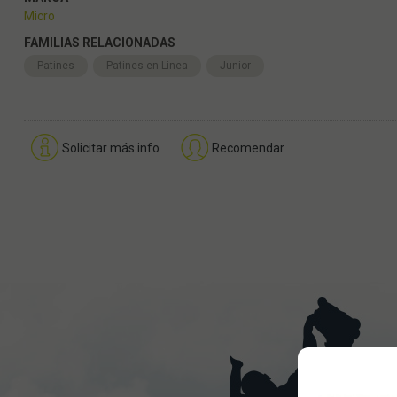
Micro
FAMILIAS RELACIONADAS
Patines
Patines en Linea
Junior
Solicitar más info
Recomendar