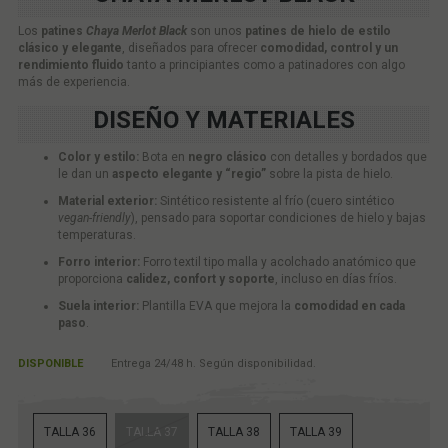
Los
patines
Chaya Merlot Black
son unos
patines de hielo de estilo
clásico y elegante
, diseñados para ofrecer
comodidad, control y un
rendimiento fluido
tanto a principiantes como a patinadores con algo
más de experiencia.
DISEÑO Y MATERIALES
Color y estilo:
Bota en
negro clásico
con detalles y bordados que
le dan un
aspecto elegante y “regio”
sobre la pista de hielo.
Material exterior:
Sintético resistente al frío (cuero sintético
vegan-friendly
), pensado para soportar condiciones de hielo y bajas
temperaturas.
Forro interior:
Forro textil tipo malla y acolchado anatómico que
proporciona
calidez, confort y soporte
, incluso en días fríos.
Suela interior:
Plantilla EVA que mejora la
comodidad en cada
paso
.
DISPONIBLE
Entrega 24/48 h. Según disponibilidad.
TALLA 36
TALLA 37
TALLA 38
TALLA 39