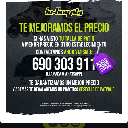
IN-GRAVITY MADRID RETIRO
Pza. Mariano de Cavia, 2
Tel.:
915 524 553
in-gravity@in-gravity.com
HORARIO
Lunes a Viernes de 12:00 - 20:30
Sabado De 10:00 - 20:30
Domingo 10:00-15:00