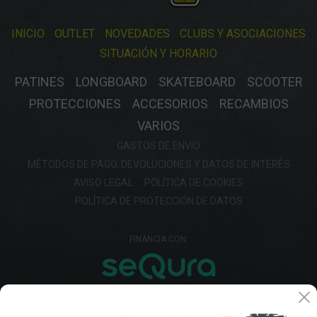
INICIO
OUTLET
NOVEDADES
CLUBS Y ASOCIACIONES
SITUACIÓN Y HORARIO
PATINES
LONGBOARD
SKATEBOARD
SCOOTER
PROTECCIONES
ACCESORIOS
RECAMBIOS
VARIOS
GASTOS DE ENVIO
MÉTODOS DE PAGO, DEVOLUCIONES Y DATOS DE INTERÉS
AVISO LEGAL
POLÍTICA DE COOKIES
POLÍTICA DE PROTECCIÓN DE DATOS
FINANCIA CON: