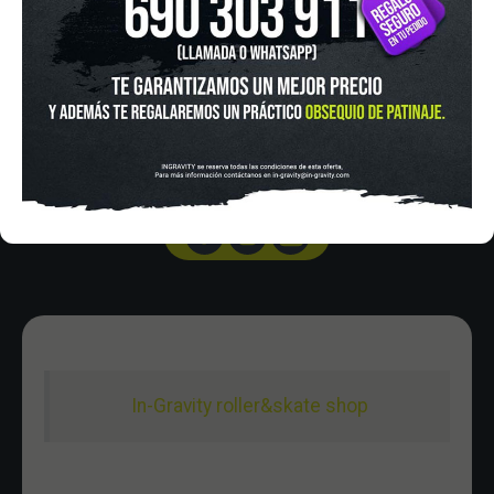
Pza. Mariano de Cavia, 2
Tel.:
915 524 553
in-gravity@in-gravity.com
HORARIO
Lunes a Viernes de 12:00 - 20:30
Sabado De 10:00 - 20:30
Domingo 10:00-15:00
In-Gravity roller&skate shop