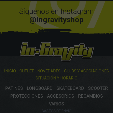
Síguenos en Instagram
@ingravityshop
INICIO
OUTLET
NOVEDADES
CLUBS Y ASOCIACIONES
SITUACIÓN Y HORARIO
PATINES
LONGBOARD
SKATEBOARD
SCOOTER
PROTECCIONES
ACCESORIOS
RECAMBIOS
VARIOS
GASTOS DE ENVIO