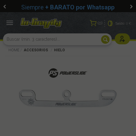
Siempre
+ BARATO por Whatsapp
0
Toggle
Saldo:
0 €
navigation
Usuarios r
HOME
ACCESORIOS
HIELO