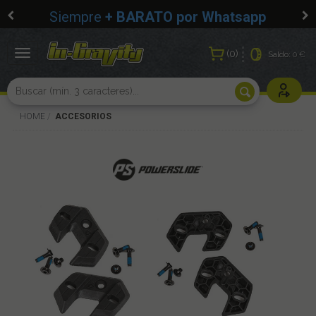
Siempre
+ BARATO por Whatsapp
0
Toggle
Saldo:
0 €
navigation
Usuarios r
HOME
ACCESORIOS