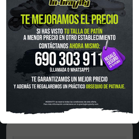
IN-GRAVITY MADRID RETIRO
Pza. Mariano de Cavia, 2
Tel.:
915 524 553
in-gravity@in-gravity.com
HORARIO
Lunes a Viernes de 12:00 - 20:30
Sabado De 10:00 - 20:30
Domingo 10:00-15:00