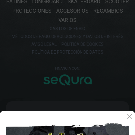
PATINES
LONGBOARD
SKATEBOARD
SCOOTER
PROTECCIONES
ACCESORIOS
RECAMBIOS
VARIOS
GASTOS DE ENVIO
MÉTODOS DE PAGO, DEVOLUCIONES Y DATOS DE INTERÉS
AVISO LEGAL
POLÍTICA DE COOKIES
POLÍTICA DE PROTECCIÓN DE DATOS
FINANCIA CON: