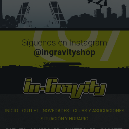
Síguenos en Instagram
@ingravityshop
INICIO
OUTLET
NOVEDADES
CLUBS Y ASOCIACIONES
SITUACIÓN Y HORARIO