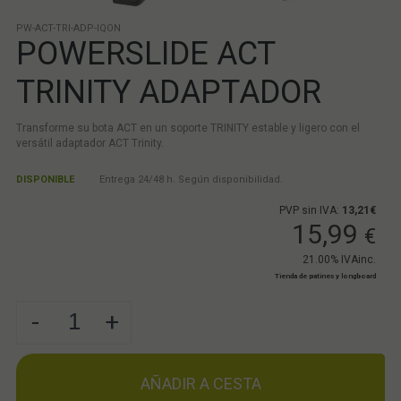
PW-ACT-TRI-ADP-IQON
POWERSLIDE ACT
TRINITY ADAPTADOR
Transforme su bota ACT en un soporte TRINITY estable y ligero con el
versátil adaptador ACT Trinity.
DISPONIBLE
Entrega 24/48 h. Según disponibilidad.
PVP sin IVA:
13,21€
15,99
€
21.00%
IVAinc.
Tienda de patines y longboard
-
+
AÑADIR A CESTA