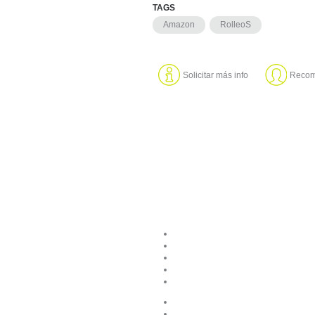
TAGS
Amazon
RolleoS
Solicitar más info
Recom