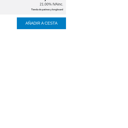
21.00%
IVAinc.
Tienda de patines y longboard
AÑADIR A CESTA