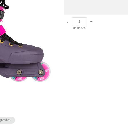
-
+
unidades
gresivo