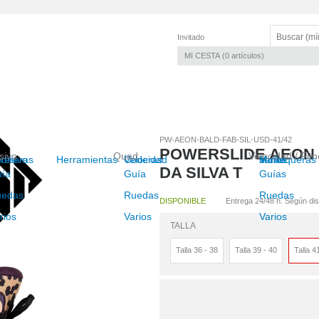
Invitado
MI CESTA
0
artículos
PW-AEON-BALD-FAB-SIL-USD-41/42
POWERSLIDE AEON 
sivo
Quad
Velocidad / Fit
resivo
dilleras
Herramientas
Velocidad
Coderas
Junior
Muñequeras
Varios
DA SILVA T
ía
Guía
Guías
uedas
Ruedas
Ruedas
DISPONIBLE
Entrega 24/48 h. Según disp
rios
Varios
Varios
TALLA
Talla 36 - 38
Talla 39 - 40
Talla 4