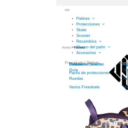
Toggle
navigation
Patines
Protecciones
Skate
Scooter
Recambios
Museo del patín
Home
Patines
Accesorios
Freeskate / Slalom
Agre
Freeskate/ Slalom
Cascos
Para coleccionistas
Bolsas
Ag
Ro
Guía
Gu
Packs de protecciones
Ruedas
R
Varios Freeskate
Va