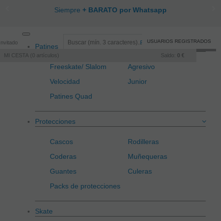
Siempre
+ BARATO por Whatsapp
Toggle
USUARIOS REGISTRADOS
Invitado
Registro
/
Iniciar sesión
Patines
navigation
MI CESTA
0
artículos
Saldo:
0 €
Freeskate/ Slalom
Agresivo
Velocidad
Junior
Patines Quad
Protecciones
Cascos
Rodilleras
Coderas
Muñequeras
Guantes
Culeras
Packs de protecciones
Skate