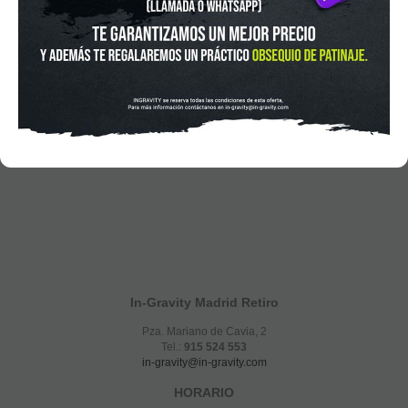
In-Gravity Madrid Retiro
Pza. Mariano de Cavia, 2
Tel.:
915 524 553
in-gravity@in-gravity.com
HORARIO