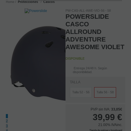
Home
Protecciones
Cascos
PW-CAS-ALL-AWE-VIO-56 - 58
POWERSLIDE
CASCO
ALLROUND
ADVENTURE
AWESOME VIOLET
DISPONIBLE
Entrega 24/48 h. Según
disponibilidad.
TALLA
Talla 52 - 56
Talla 56 - 58
PVP sin IVA:
33,05€
39,99
€
1
2
21.00%
IVAinc.
3
Tienda de patines y longboard