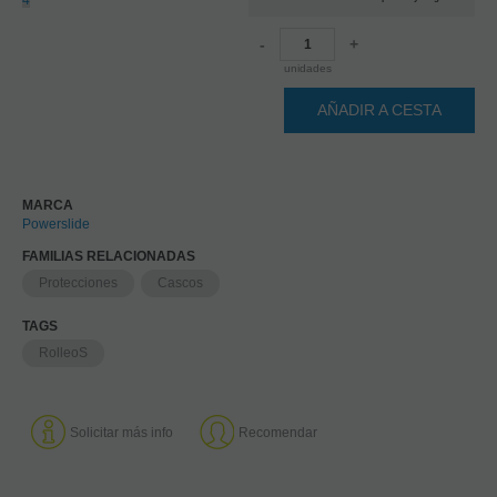
4
-
+
unidades
AÑADIR A CESTA
MARCA
Powerslide
FAMILIAS RELACIONADAS
Protecciones
Cascos
TAGS
RolleoS
Solicitar más info
Recomendar