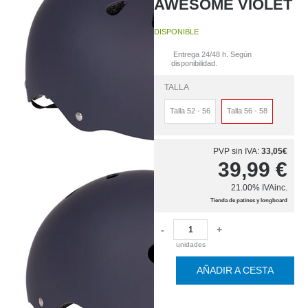
AWESOME VIOLET
DISPONIBLE
Entrega 24/48 h. Según
disponibilidad.
TALLA
Talla 52 - 56
Talla 56 - 58
PVP sin IVA:
33,05€
39,99
€
21.00%
IVAinc.
Tienda de patines y longboard
-
+
unidades
AÑADIR A CESTA