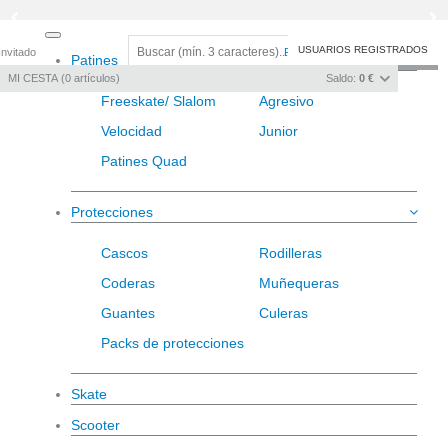
Toggle
USUARIOS REGISTRADOS
Invitado
Registro
/
Iniciar sesión
Patines
navigation
MI CESTA
0
artículos
Saldo:
0 €
Freeskate/ Slalom
Agresivo
Velocidad
Junior
Patines Quad
Protecciones
Cascos
Rodilleras
Coderas
Muñequeras
Guantes
Culeras
Packs de protecciones
Skate
Scooter