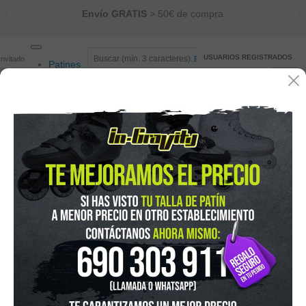
Envío GRATIS
> 50€ de compra
Toggle
USUARIOS REGISTRADOS
Invitado
Registro
/
Iniciar sesión
Patines
navigation
MI CESTA
0
artículos
Saldo:
0 €
Freeskate/ Slalom
Agresivo
Velocidad
Junior
Patines Quad
Protecciones
Cascos
Rodilleras
Coderas
Muñequeras
Guantes
Culeras
Packs de protecciones
Skate