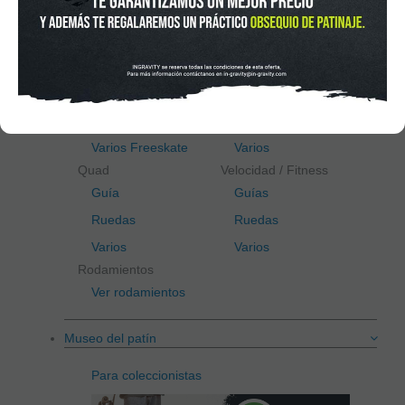
Scooter
Recambios
Freeskate / Slalom
Agresivo
Guía
Guía
Ruedas
Ruedas
Varios Freeskate
Varios
Quad
Velocidad / Fitness
Guía
Guías
Ruedas
Ruedas
Varios
Varios
Rodamientos
Ver rodamientos
Museo del patín
Para coleccionistas