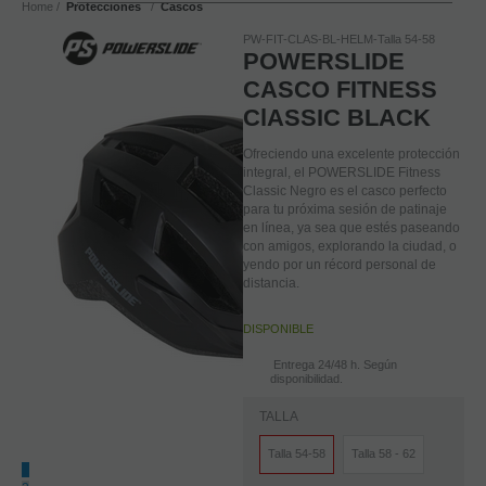
Home
Protecciones
Cascos
PW-FIT-CLAS-BL-HELM-Talla 54-58
POWERSLIDE
CASCO FITNESS
ClASSIC BLACK
Ofreciendo una excelente protección
integral, el POWERSLIDE Fitness
Classic Negro es el casco perfecto
para tu próxima sesión de patinaje
en línea, ya sea que estés paseando
con amigos, explorando la ciudad, o
yendo por un récord personal de
distancia.
DISPONIBLE
Entrega 24/48 h. Según
disponibilidad.
TALLA
Talla 54-58
Talla 58 - 62
1