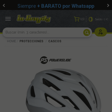
Siempre
+ BARATO por Whatsapp
0
Toggle
Saldo:
0 €
navigation
Usuarios r
HOME
PROTECCIONES
CASCOS