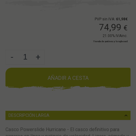
PVP sin IVA:
61,98€
74,99
€
21.00%
IVAinc.
Tienda de patines y longboard
-
+
AÑADIR A CESTA
DESCRIPCIÓN LARGA
Casco Powerslide Hurricane - El casco definitivo para