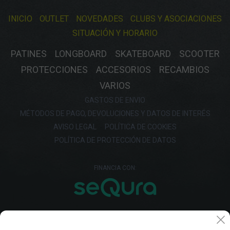
INICIO
OUTLET
NOVEDADES
CLUBS Y ASOCIACIONES
SITUACIÓN Y HORARIO
PATINES
LONGBOARD
SKATEBOARD
SCOOTER
PROTECCIONES
ACCESORIOS
RECAMBIOS
VARIOS
GASTOS DE ENVIO
MÉTODOS DE PAGO, DEVOLUCIONES Y DATOS DE INTERÉS
AVISO LEGAL
POLÍTICA DE COOKIES
POLÍTICA DE PROTECCIÓN DE DATOS
FINANCIA CON: