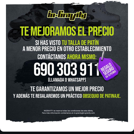
IN-GRAVITY MADRID RETIRO
Pza. Mariano de Cavia, 2
Tel.:
915 524 553
in-gravity@in-gravity.com
HORARIO
Lunes a Viernes de 12:00 - 20:30
Sabado De 10:00 - 20:30
Domingo 10:00-15:00