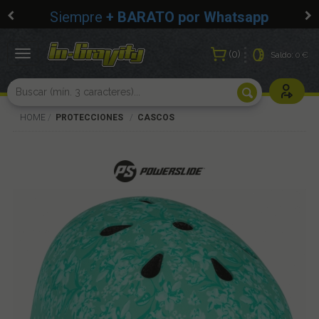
Siempre
+ BARATO por Whatsapp
0
Toggle
Saldo:
0 €
navigation
Usuarios r
HOME
PROTECCIONES
CASCOS