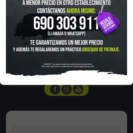
IN-GRAVITY MADRID RETIRO
Pza. Mariano de Cavia, 2
Tel.:
915 524 553
in-gravity@in-gravity.com
HORARIO
Lunes a Viernes de 12:00 - 20:30
Sabado De 10:00 - 20:30
Domingo 10:00-15:00