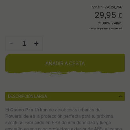
PVP sin IVA:
24,75€
29,95
€
21.00%
IVAinc.
Tienda de patines y longboard
-
+
AÑADIR A CESTA
DESCRIPCIÓN LARGA
El
Casco Pro Urban
de acrobacias urbanas de
Powerslide es la protección perfecta para tu próxima
aventura. Fabricado en EPS de alta densidad y luego
envuelto en una capa protectora exterior de ABS, el casco