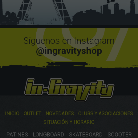
Síguenos en Instagram
@ingravityshop
INICIO
OUTLET
NOVEDADES
CLUBS Y ASOCIACIONES
SITUACIÓN Y HORARIO
PATINES
LONGBOARD
SKATEBOARD
SCOOTER