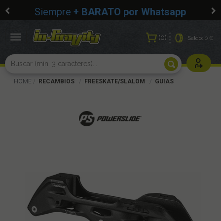
Siempre
+ BARATO por Whatsapp
0
Toggle
Saldo:
0 €
navigation
Usuarios r
HOME
RECAMBIOS
FREESKATE/SLALOM
GUIAS