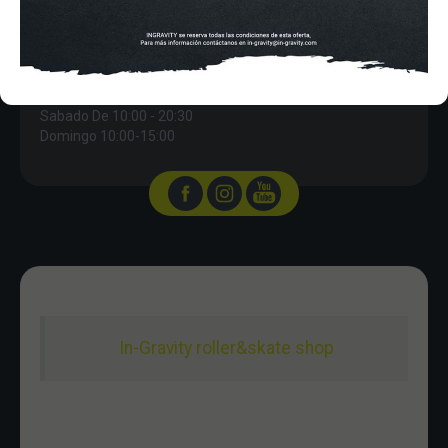
Pza. Mariano de Cavia, 2
Tel.:
915 524 553
in-gravity@in-gravity.com
HORARIO
Lunes a Viernes de 12:00 - 20:30
Sabado De 10:00 - 20:30
Domingo 10:00-15:00
In-Gravity roller&skate shop