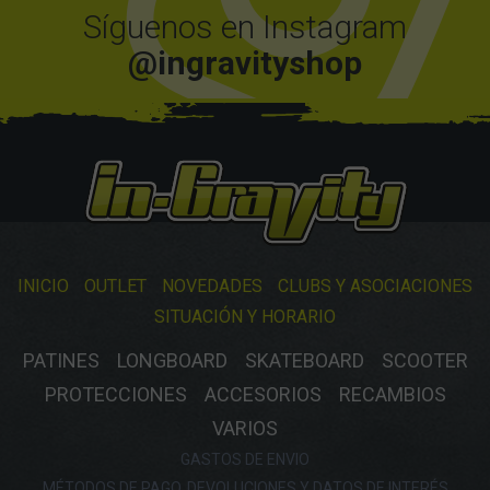
Síguenos en Instagram
@ingravityshop
INICIO
OUTLET
NOVEDADES
CLUBS Y ASOCIACIONES
SITUACIÓN Y HORARIO
PATINES
LONGBOARD
SKATEBOARD
SCOOTER
PROTECCIONES
ACCESORIOS
RECAMBIOS
VARIOS
GASTOS DE ENVIO
MÉTODOS DE PAGO, DEVOLUCIONES Y DATOS DE INTERÉS