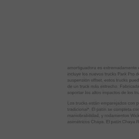
amortiguadora es extremadamente cóm
incluye los nuevos trucks Park Pro de
suspensión offset, estos trucks pue
de un truck más estrecho. Fabricada
soportar los altos impactos de los tr
Los trucks están emparejados con pla
tradicional*. El patín se completa 
maniobrabilidad, y rodamientos Wick
asimétricos Chaya. El patín Chaya Ra