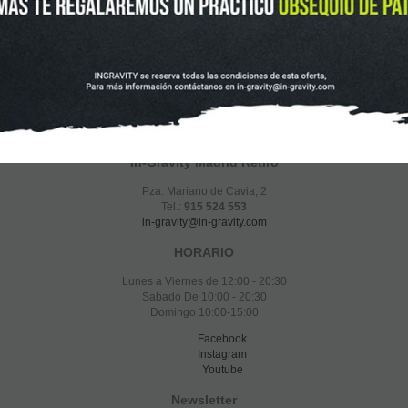
In-Gravity Madrid Retiro
Pza. Mariano de Cavia, 2
Tel.:
915 524 553
in-gravity@in-gravity.com
HORARIO
Lunes a Viernes de 12:00 - 20:30
Sabado De 10:00 - 20:30
Domingo 10:00-15:00
Facebook
Instagram
Youtube
Newsletter