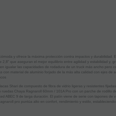
oda y ofrece la máxima protección contra impactos y durabilidad. El 
 2,8" que aseguran el mejor equilibrio entre agilidad y estabilidad y, gr
den igualar las capacidades de rodadura de un truck más ancho pero c
s con material de aluminio forjado de la más alta calidad con ejes de
ucos
cas Shari de compuesto de fibra de vidrio ligeras y resistentes fijada
con ruedas Chaya Ragnaroll 60mm / 101A Pro con un parche de rodillo 
ed ABEC 9 de larga duración. El patín viene de serie con tapones de 
gnaroll pro puntúa alto en confort, rendimiento y estilo, estableciend