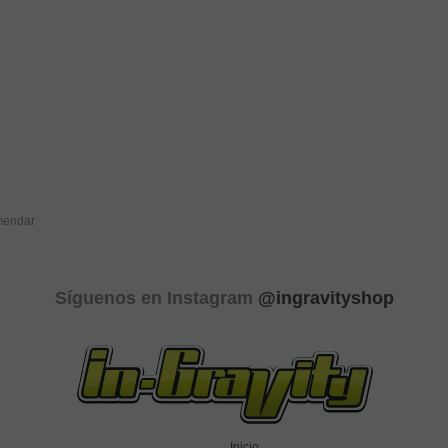
endar
Síguenos en Instagram
@ingravityshop
Inicio