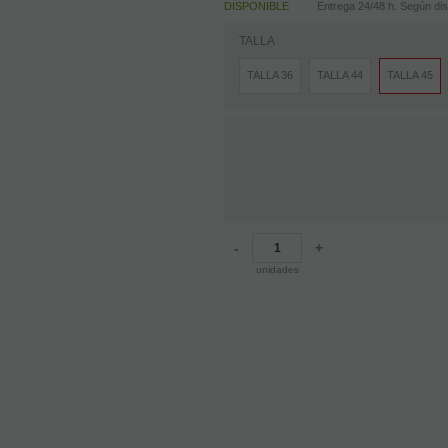
DISPONIBLE
Entrega 24/48 h. Según disp
TALLA
TALLA 36
TALLA 44
TALLA 45
-
+
unidades