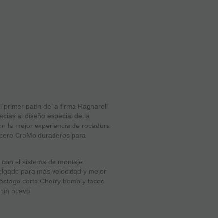
primer patín de la firma Ragnaroll
acias al diseño especial de la
on la mejor experiencia de rodadura
 acero CroMo duraderos para
s con el sistema de montaje
delgado para más velocidad y mejor
vástago corto Cherry bomb y tacos
o un nuevo