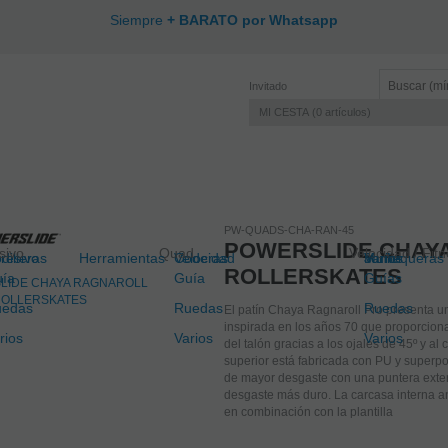
Siempre
+ BARATO por Whatsapp
Invitado
MI CESTA
0
artículos
PW-QUADS-CHA-RAN-45
POWERSLIDE CHAY
sivo
Quad
Velocidad / Fit
resivo
dilleras
Herramientas
Velocidad
Coderas
Junior
Muñequeras
Varios
ROLLERSKATES
ía
Guía
Guías
uedas
Ruedas
Ruedas
El patín Chaya Ragnaroll Pro presenta una
inspirada en los años 70 que proporciona
rios
Varios
Varios
del talón gracias a los ojales de 45º y al 
superior está fabricada con PU y superpo
de mayor desgaste con una puntera extern
desgaste más duro. La carcasa interna a
en combinación con la plantilla