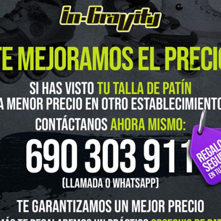
In-Gravity roller&skate shop