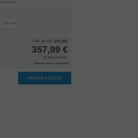
onibilidad.
TALLA 46
PVP sin IVA:
295,86€
357,99
€
21.00%
IVAinc.
Tienda de patines y longboard
AÑADIR A CESTA