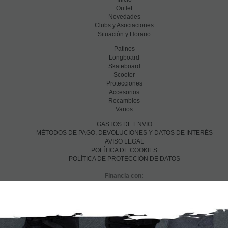
Outlet
Novedades
Clubs y Asociaciones
Situación y Horario
Patines
Longboard
Skateboard
Scooter
Protecciones
Accesorios
Recambios
Varios
GASTOS DE ENVIO
MÉTODOS DE PAGO, DEVOLUCIONES Y DATOS DE INTERÉS
AVISO LEGAL
POLÍTICA DE COOKIES
POLÍTICA DE PROTECCIÓN DE DATOS
Financia con: