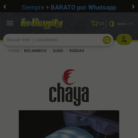
Siempre
+ BARATO por Whatsapp
0
Toggle
Saldo:
0 €
navigation
Usuarios r
HOME
RECAMBIOS
QUAD
RUEDAS