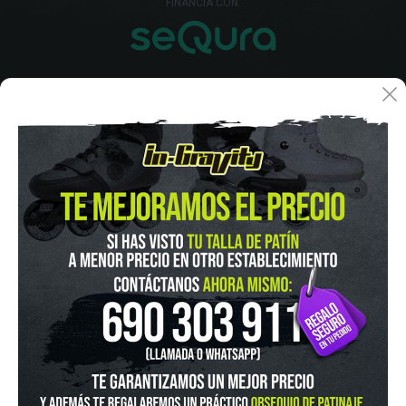
FINANCIA CON:
IN-GRAVITY MADRID RETIRO
Pza. Mariano de Cavia, 2
Tel.:
915 524 553
in-gravity@in-gravity.com
HORARIO
Lunes a Viernes de 12:00 - 20:30