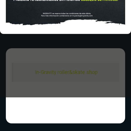
Sabado De 10:00 - 20:30
Domingo 10:00-15:00
In-Gravity roller&skate shop