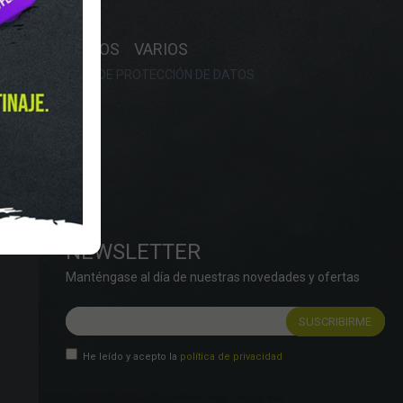
Y HORARIO
OS
RECAMBIOS
VARIOS
OKIES
POLÍTICA DE PROTECCIÓN DE DATOS
NEWSLETTER
Manténgase al día de nuestras novedades y ofertas
He leído y acepto la
política de privacidad