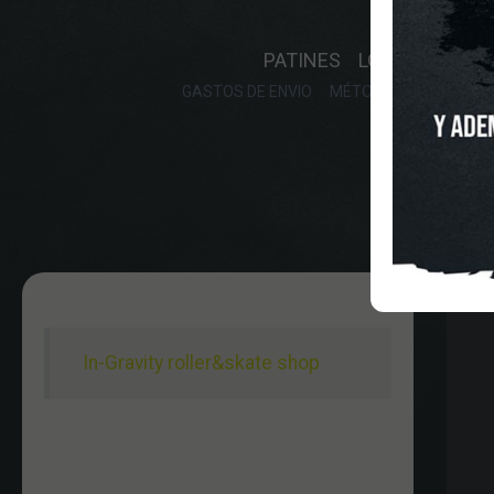
INICIO
O
PATINES
LONGBOARD
GASTOS DE ENVIO
MÉTODOS DE PAGO, DE
In-Gravity roller&skate shop