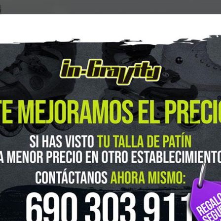
guenos en Instagram
@ingravitys