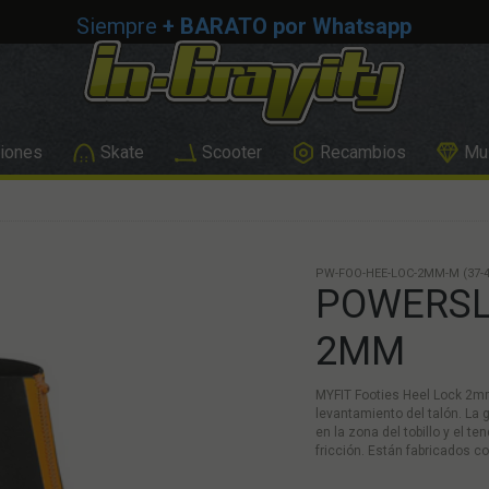
Siempre
+ BARATO por Whatsapp
iones
Skate
Scooter
Recambios
Mus
PW-FOO-HEE-LOC-2MM-M (37-4
POWERSLI
2MM
MYFIT Footies Heel Lock 2mm 
levantamiento del talón. La 
en la zona del tobillo y el t
fricción. Están fabricados c