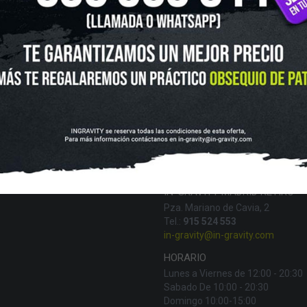
UTLET
NOVEDADES
CLUBS Y ASOCIACIONES
SITUACIÓN 
SKATEBOARD
SCOOTER
PROTECCIONES
ACCESORI
VOLUCIONES Y DATOS DE INTERÉS
AVISO LEGAL
POLÍTICA DE CO
FINANCIA CON:
IN-GRAVITY MADRID RETIRO
Pza. Mariano de Cavia, 2
Tel.:
915 524 553
in-gravity@in-gravity.com
HORARIO
Lunes a Viernes de 12:00 - 20:30
Sabado De 10:00 - 20:30
Domingo 10:00-15:00