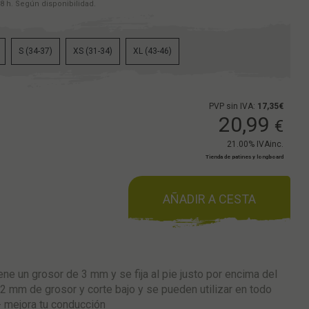
8 h. Según disponibilidad.
S (34-37)
XS (31-34)
XL (43-46)
PVP sin IVA:
17,35€
20,99
€
21.00%
IVAinc.
Tienda de patines y longboard
AÑADIR A CESTA
ene un grosor de 3 mm y se fija al pie justo por encima del
2 mm de grosor y corte bajo y se pueden utilizar en todo
- mejora tu conducción