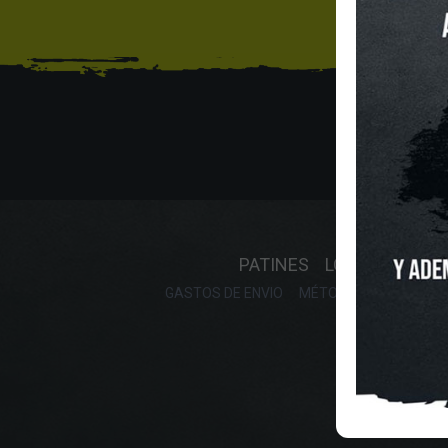
Sí
INICIO
O
PATINES
LONGBOARD
GASTOS DE ENVIO
MÉTODOS DE PAGO, DE