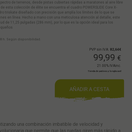
pectro de terrenos, desde pistas cubiertas rápidas a maratones al aire libre
a de esta colección de élite se encuentra el cuadro POWERSLIDE Core X-
dro triskate diseñado con precisión que amplía los límites de lo que se
ines en línea. Hecho a mano con una meticulosa atención al detalle, este
d de 11,25 pulgadas (286 mm), por lo que es la opción ideal para los
equeños
8 h. Según disponibilidad.
PVP sin IVA:
82,64€
99,99
€
21.00%
IVAinc.
Tienda de patines y longboard
AÑADIR A CESTA
tizando una combinación imbatible de velocidad y
volucionaria que permite que las ruedas giren más rápido a