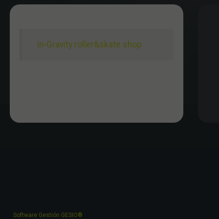
In-Gravity roller&skate shop
Software Gestión
GESIO®