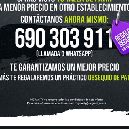
guenos en Instagram
@ingravitys
UTLET
NOVEDADES
CLUBS Y ASOCIACIONES
SITUACIÓN 
SKATEBOARD
SCOOTER
PROTECCIONES
ACCESORI
VOLUCIONES Y DATOS DE INTERÉS
AVISO LEGAL
POLÍTICA DE CO
FINANCIA CON: