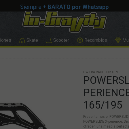
Siempre
+ BARATO por Whatsapp
iones
Skate
Scooter
Recambios
Mus
PW-FRA-RACE-COR-X-PERIE
POWERSL
PERIENCE
165/195
Presentamos el POWERSLIDE C
POWERSLIDE X-perience. Dise
ofrecen una mezcla perfecta 