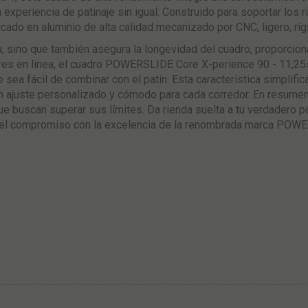
 experiencia de patinaje sin igual. Construido para soportar los r
do en aluminio de alta calidad mecanizado por CNC, ligero, ríg
, sino que también asegura la longevidad del cuadro, proporcion
res en línea, el cuadro POWERSLIDE Core X-perience 90 - 11,25» 
 sea fácil de combinar con el patín. Esta característica simplific
un ajuste personalizado y cómodo para cada corredor. En resum
ue buscan superar sus límites. Da rienda suelta a tu verdadero p
y el compromiso con la excelencia de la renombrada marca POWE