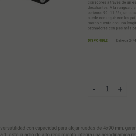
corredores a través de un es
desafiantes. A la vanguardi
perience 90 - 11.25», un cua
puede conseguir con los pat
marco cuenta con una longitu
patinadores con pies más p
DISPONIBLE
Entrega 24/4
-
+
ersatilidad con capacidad para alojar ruedas de 4x90 mm, garan
a 1, este cuadro de alto rendimiento integra una aerodinámica re