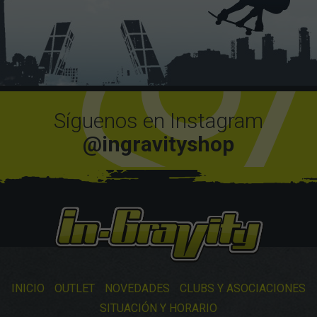
Síguenos en Instagram
@ingravityshop
INICIO
OUTLET
NOVEDADES
CLUBS Y ASOCIACIONES
SITUACIÓN Y HORARIO