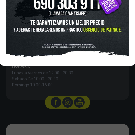
IN-GRAVITY MADRID RETIRO
Pza. Mariano de Cavia, 2
Tel.:
915 524 553
in-gravity@in-gravity.com
HORARIO
Lunes a Viernes de 12:00 - 20:30
Sabado De 10:00 - 20:30
Domingo 10:00-15:00