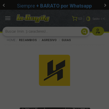
Siempre
+ BARATO por Whatsapp
0
Toggle
Saldo:
0 €
navigation
Usuarios r
HOME
RECAMBIOS
AGRESIVO
GUIAS