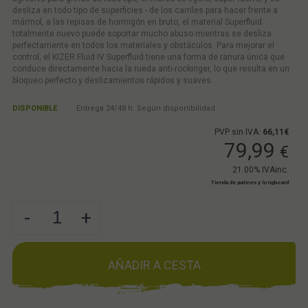
desliza en todo tipo de superficies - de los carriles para hacer frente a
mármol, a las repisas de hormigón en bruto, el material Superfluid
totalmente nuevo puede soportar mucho abuso mientras se desliza
perfectamente en todos los materiales y obstáculos. Para mejorar el
control, el KIZER Fluid IV Superfluid tiene una forma de ranura única que
conduce directamente hacia la rueda anti-rockinger, lo que resulta en un
bloqueo perfecto y deslizamientos rápidos y suaves.
DISPONIBLE
Entrega 24/48 h. Según disponibilidad.
PVP sin IVA:
66,11€
79,99
€
21.00%
IVAinc.
Tienda de patines y longboard
-
+
AÑADIR A CESTA