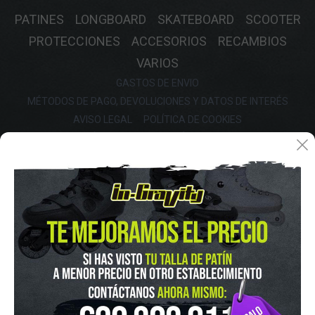
PATINES
LONGBOARD
SKATEBOARD
SCOOTER
PROTECCIONES
ACCESORIOS
RECAMBIOS
VARIOS
GASTOS DE ENVIO
MÉTODOS DE PAGO, DEVOLUCIONES Y DATOS DE INTERÉS
AVISO LEGAL
POLÍTICA DE COOKIES
POLÍTICA DE PROTECCIÓN DE DATOS
FINANCIA CON: