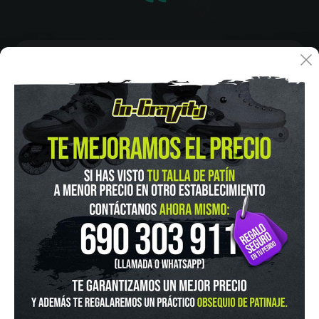
IN-GRAVITY MADRID RETIRO
Pza. Mariano de Cavia, 2
Tel.:
915 524 553
in-gravity@in-gravity.com
HORARIO
Lunes a Viernes de 12:00 - 20:30
Sabado De 10:00 - 20:30
Domingo 10:00-15:00