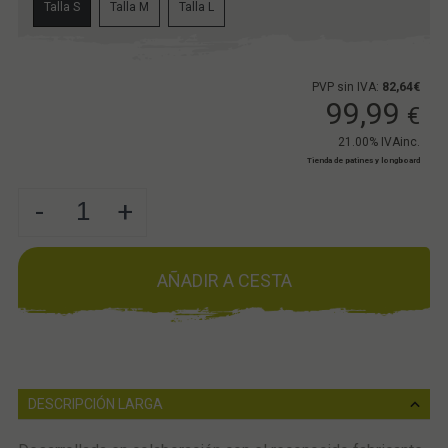
Talla S
Talla M
Talla L
PVP sin IVA:
82,64€
99,99
€
21.00%
IVAinc.
Tienda de patines y longboard
-
+
AÑADIR A CESTA
DESCRIPCIÓN LARGA