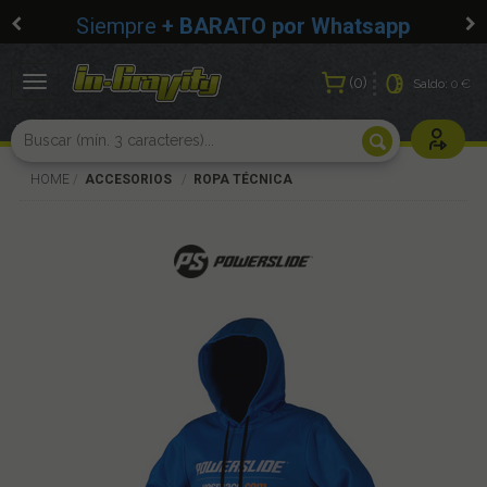
Siempre
+ BARATO por Whatsapp
0
Toggle
Saldo:
0 €
navigation
Usuarios r
HOME
ACCESORIOS
ROPA TÉCNICA