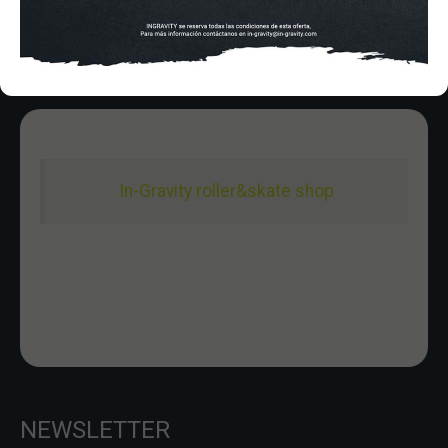
In-Gravity roller&skate shop
NEWSLETTER