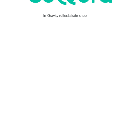
In-Gravity roller&skate shop