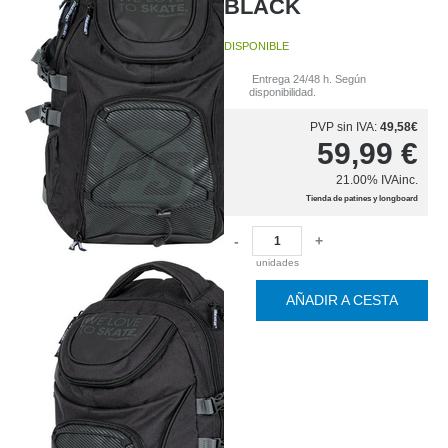
BLACK
DISPONIBLE
Entrega 24/48 h. Según
disponibilidad.
PVP sin IVA:
49,58€
59,99
€
21.00%
IVAinc.
Tienda de patines y longboard
-
+
unidades
AÑADIR A CESTA