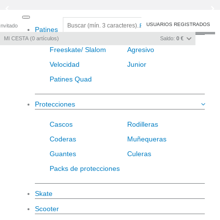
Toggle
USUARIOS REGISTRADOS
Invitado
Registro
/
Iniciar sesión
Patines
navigation
MI CESTA
0
artículos
Saldo:
0 €
Freeskate/ Slalom
Agresivo
Velocidad
Junior
Patines Quad
Protecciones
Cascos
Rodilleras
Coderas
Muñequeras
Guantes
Culeras
Packs de protecciones
Skate
Scooter