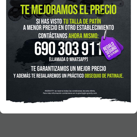
In-Gravity roller&skate shop