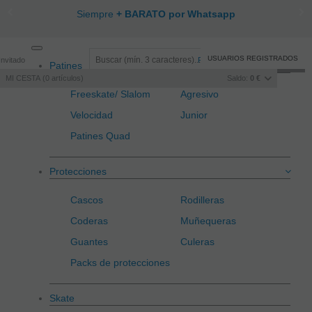
Siempre
+ BARATO por Whatsapp
Toggle
USUARIOS REGISTRADOS
Invitado
Registro
/
Iniciar sesión
Patines
navigation
MI CESTA
0
artículos
Saldo:
0 €
Freeskate/ Slalom
Agresivo
Velocidad
Junior
Patines Quad
Protecciones
Cascos
Rodilleras
Coderas
Muñequeras
Guantes
Culeras
Packs de protecciones
Skate