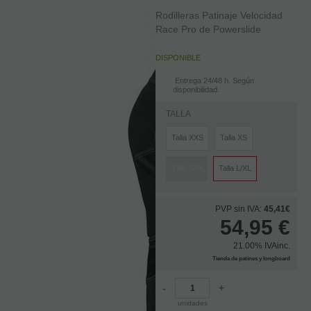
Rodilleras Patinaje Velocidad
Race Pro de Powerslide
DISPONIBLE
Entrega 24/48 h. Según
disponibilidad.
TALLA
Talla XXS
Talla XS
Talla S/M
Talla L/XL
PVP sin IVA:
45,41€
54,95
€
21.00%
IVAinc.
Tienda de patines y longboard
-
+
unidades