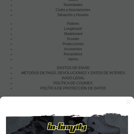
Novedades
Clubs y Asociaciones
Situación y Horario
Patines
Longboard
Skateboard
Scooter
Protecciones
Accesorios
Recambios
Varios
GASTOS DE ENVIO
MÉTODOS DE PAGO, DEVOLUCIONES Y DATOS DE INTERÉS
AVISO LEGAL
POLÍTICA DE COOKIES
POLÍTICA DE PROTECCIÓN DE DATOS
Financia con: